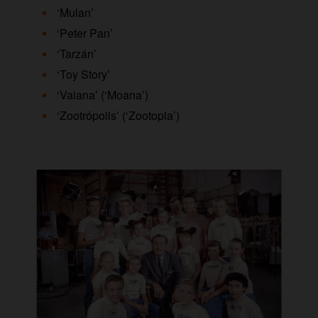
‘Mulan’
‘Peter Pan’
‘Tarzán’
‘Toy Story’
‘Vaiana’ (‘Moana’)
‘Zootrópolis’ (‘Zootopia’)