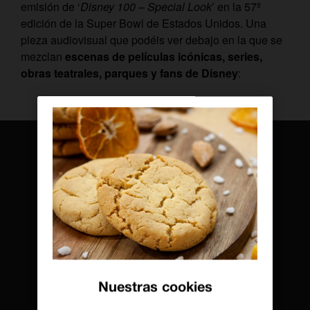
emisión de ‘
Disney 100 – Special Look
’ en la 57º
edición de la Super Bowl de Estados Unidos. Una
pieza audiovisual que podéis ver debajo en la que se
mezclan
escenas de películas icónicas, series,
obras teatrales, parques y fans de Disney
:
Nuestras cookies