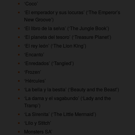
‘Coco’
‘El emperador y sus locuras’ (‘The Emperor’s
New Groove’)
‘El libro de la selva’ (‘The Jungle Book’)
‘El planeta del tesoro’ (‘Treasure Planet’)
‘El rey león’ (‘The Lion King’)
‘Encanto’
‘Enredados’ (‘Tangled’)
‘Frozen’
‘Hércules’
‘La bella y la bestia’ (‘Beauty and the Beast’)
‘La dama y el vagabundo’ (‘Lady and the
Tramp’)
‘La Sirenita’ (‘The Little Mermaid’)
‘Lilo y Stitch’
Monsters SA’