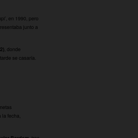
pi’, en 1990, pero
resentaba junto a
2)
, donde
tarde se casaría.
 metas
 la fecha,
avier Bardem
, tras