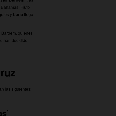
s Bahamas. Fruto
geles y
Luna
llegó
r Bardem, quienes
mo han decidido
Cruz
an las siguientes:
as’