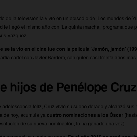
o de la televisión la vivió en un episodio de ‘Los mundos de Yu
d le llegó el mismo año con ‘La quinta marcha’, programa que p
sús Vázquez.
 se la vio en el cine fue con la película ‘Jamón, jamón’ (199
tía cartel con Javier Bardem, con quien casi treinta años más 
e hijos de Penélope Cruz
 y adolescencia feliz, Cruz vivió su sueño dorado y alcanzó sus
ía de hoy, acumula ya
cuatro nominaciones a los Óscar
(hasta
esolución de su nueva nominación, lo ha ganado una vez).
da personal va viento en popa.
En el año 2010 se casó con J