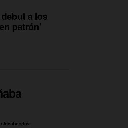
debut a los
uen patrón’
ñaba
n
Alcobendas
,