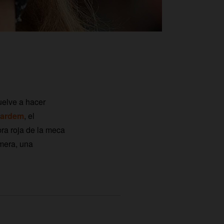
vuelve a hacer
Bardem
, el
bra roja de la meca
mera, una