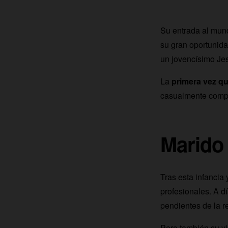
Su entrada al mund
su gran oportunida
un jovencísimo Je
La
primera vez que
casualmente compar
Marido 
Tras esta infancia
profesionales. A d
pendientes de la r
Pero también su vi