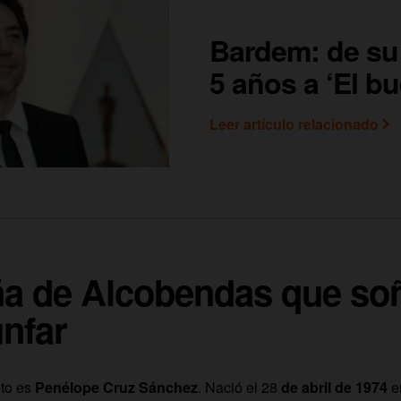
Bardem: de su 
5 años a ‘El b
Leer artículo relacionado
ña de Alcobendas que so
unfar
to es
Penélope Cruz Sánchez
. Nació el 28
de abril de 1974
e