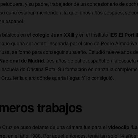
peluquera, y su padre, trabajador de un concesionario de coch
u cuna estaban meciendo a la que, unos años después, se conv
ine español.
s básicos en el
colegio Juan XXIII
y en el instituto
IES El Portil
que quería ser actriz. Inspirada por el cine de Pedro Almodóva
usa, se formó para conseguir su sueño. Estudió nueve años de 
Nacional de Madrid
, tres años de ballet español en la escuela
a escuela de Cristina Rota. Su formación en danza la complem
. Cruz tenía claro dónde quería llegar. Y lo consiguió.
meros trabajos
e Cruz se puso delante de una cámara fue para el
videoclip ‘La
ano
, en el año 1988. Por aquel entonces, tenía tan solo 14 años