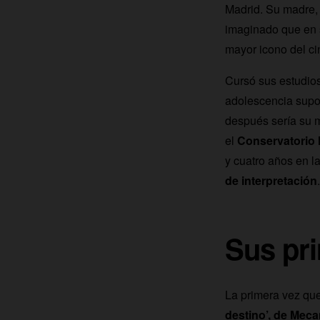
Madrid. Su madre, 
imaginado que en s
mayor icono del c
Cursó sus estudio
adolescencia supo 
después sería su m
el
Conservatorio 
y cuatro años en l
de interpretación
Sus pri
La primera vez qu
destino’, de Mec