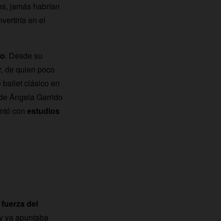
es, jamás habrían
ertiría en el
lo
. Desde su
r, de quien poco
ballet clásico en
 de Ángela Garrido
entó con
estudios
 fuerza del
 y ya apuntaba