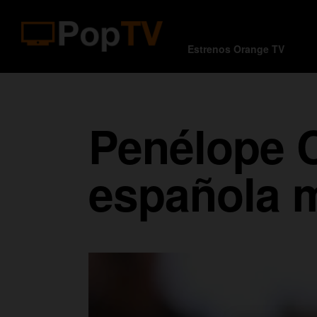
Estrenos Orange TV
Penélope C
española m