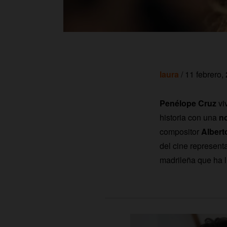
laura
/ 11 febrero,
Penélope Cruz
vi
historia con una
no
compositor
Albert
del cine represent
madrileña que ha l