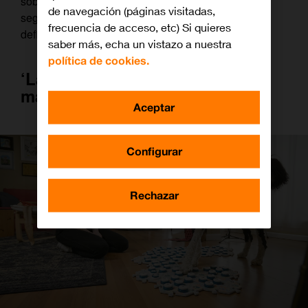
sobre el mejor amigo del hombre o, simplemente,
de navegación (páginas visitadas,
seguir consumiendo vídeos de gatitos (en alta
frecuencia de acceso, etc) Si quieres
definición).
saber más, echa un vistazo a nuestra
política de cookies.
‘La vida secreta de nuestras
mascotas’
Aceptar
Configurar
Rechazar