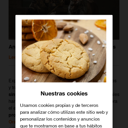
Animales seriéfilos: los otros protagonistas
Leer artículo relacionado
Expertos en arrumacos, ronroneos, zapatos mordidos
y travesuras. Pero, también, protagonistas de
un
Nuestras cookies
sinfín de incógnitas
que desde tiempos inmemoriales
han asaltado a los humanos. Las mascotas son ahora
Usamos cookies propias y de terceros
el eje central de varios de los
documentales y
para analizar cómo utilizas este sitio web y
programas más vistos de Netflix
, disponible en
personalizar los contenidos y anuncios
Orange TV
. La excusa perfecta para aprender más
que te mostramos en base a tus hábitos