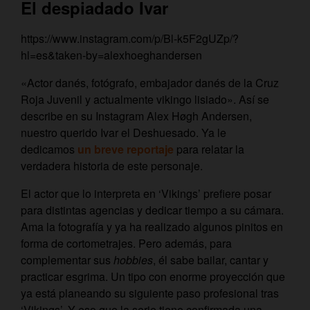
El despiadado Ivar
https://www.instagram.com/p/Bl-k5F2gUZp/?
hl=es&taken-by=alexhoeghandersen
«Actor danés, fotógrafo, embajador danés de la Cruz
Roja Juvenil y actualmente vikingo lisiado». Así se
describe en su Instagram Alex Høgh Andersen,
nuestro querido Ivar el Deshuesado. Ya le
dedicamos
un breve reportaje
para relatar la
verdadera historia de este personaje.
El actor que lo interpreta en ‘Vikings’ prefiere posar
para distintas agencias y dedicar tiempo a su cámara.
Ama la fotografía y ya ha realizado algunos pinitos en
forma de cortometrajes. Pero además, para
complementar sus
hobbies
, él sabe bailar, cantar y
practicar esgrima. Un tipo con enorme proyección que
ya está planeando su siguiente paso profesional tras
‘Vikings’. Y eso que la serie tiene confirmada una