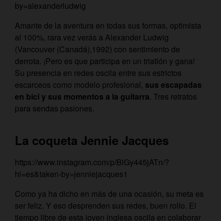
by=alexanderludwig
Amante de la aventura en todas sus formas, optimista
al 100%, rara vez verás a Alexander Ludwig
(Vancouver (Canadá),1992) con sentimiento de
derrota. ¡Pero es que participa en un triatlón y gana!
Su presencia en redes oscila entre sus estrictos
escarceos como modelo profesional,
sus escapadas
en bici y sus momentos a la guitarra
. Tres retratos
para sendas pasiones.
La coqueta Jennie Jacques
https://www.instagram.com/p/BlGy445jATn/?
hl=es&taken-by=jenniejacques1
Como ya ha dicho en más de una ocasión, su meta es
ser feliz. Y eso desprenden sus redes, buen rollo. El
tiempo libre de esta joven inglesa oscila en colaborar