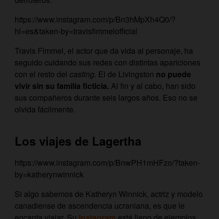
https://www.instagram.com/p/Bn3hMpXh4Q0/?
hl=es&taken-by=travisfimmelofficial
Travis Fimmel, el actor que da vida al personaje, ha
seguido cuidando sus redes con distintas apariciones
con el resto del
casting
. El de Livingston
no puede
vivir sin su familia ficticia.
Al fin y al cabo, han sido
sus compañeros durante seis largos años. Eso no se
olvida fácilmente.
Los viajes de Lagertha
https://www.instagram.com/p/BnwPH1mHFzo/?taken-
by=katherynwinnick
Si algo sabemos de Katheryn Winnick, actriz y modelo
canadiense de ascendencia ucraniana, es que le
encanta viajar. Su
Instagram
está lleno de ejemplos