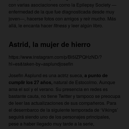
con varias asociaciones como la Epilepsy Society —
enfermedad de la que fue diagnosticada desde muy
joven—, hacerse fotos con amigos y reír mucho. Más
allá, le encanta hacer
fitness
y leer algún libro.
Astrid, la mujer de hierro
https://www.instagram.com/p/Bi5IZPQHzND/?
hl=es&taken-by=asplundjosefin
Josefin Asplund es una actriz sueca,
a punto de
cumplir los 27 años,
natural de Estocolmo. Aunque
ama el sol y el verano. Su presencia en redes es
bastante cauta, no tiene Twitter y tampoco se preocupa
de leer las actualizaciones de sus compañeros. Para
el desembarco de la siguiente temporada de ‘Vikings’
seguirá siendo uno de los personajes principales,
pese a haber llegado muy tarde a la serie,