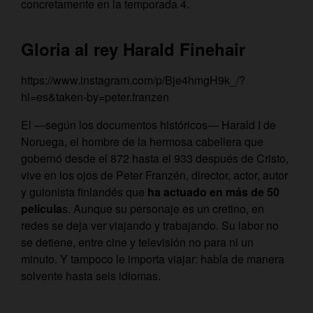
concretamente en la temporada 4.
Gloria al rey Harald Finehair
https://www.instagram.com/p/Bje4hmgH9k_/?
hl=es&taken-by=peter.franzen
El —según los documentos históricos— Harald I de
Noruega, el hombre de la hermosa cabellera que
gobernó desde el 872 hasta el 933 después de Cristo,
vive en los ojos de Peter Franzén, director, actor, autor
y guionista finlandés que
ha actuado en más de 50
película
s. Aunque su personaje es un cretino, en
redes se deja ver viajando y trabajando. Su labor no
se detiene, entre cine y televisión no para ni un
minuto. Y tampoco le importa viajar: habla de manera
solvente hasta seis idiomas.