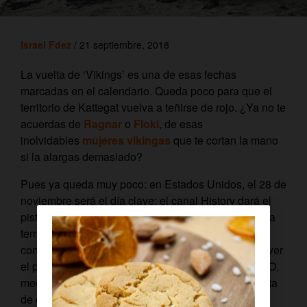
Israel Fdez
/ 21 septiembre, 2018
La vuelta de ‘Vikings’ es una de esas fechas
marcadas en el calendario. Queda poco para que el
territorio de Kattegat vuelva a teñirse de rojo.
¿Ya no te
acuerdas de
Ragnar
o
Floki
, de esas
inolvidables
mujeres vikingas
que te cortan la mano
si la alargas demasiado?
Pues ya queda muy poco: en Estados Unidos, el 28 de
noviembre será el día clave: el canal History dará el
pistoletazo de salida a la segunda mitad de la quinta
temporada. En España estamos aún a la espera de
conocer el canal dónde se emitirá, pero ya puedes ver
el primer bloque de la temporada 5 en
Netflix
y HBO,
mediante suscripción o
TNT HD
, incluido en la oferta
de canales de
Orange TV
.