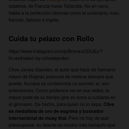
costeros, de Francia hasta Tailandia. No en vano,
habla a la perfección idiomas como el ucraniano, ruso,
francés, italiano e inglés.
Cuida tu pelazo con Rollo
https://www.instagram.com/p/BmcwuUDlJSz/?
hl=es&taken-by=clivestanden
Clive James Standen, el actor que hace de hermano
mayor de Ragnar, presume de melena siempre que
puede. Aunque os contaremos un secreto: sí, son
extensiones. Como podemos ver en sus redes, la
mayor parte de su tiempo gira en torno a cuidarse en
el gimnasio. De hecho, para quien no lo sepa,
Clive
es medallista de oro de esgrima y boxeador
internacional de muay thai
. Pero no hay de qué
preocuparse, su talante es mucho más tranquilo que