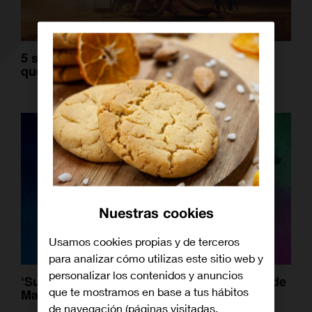
5 series similares a Euphoria si te has
quedado con ganas de más
Nuestras cookies
Usamos cookies propias y de terceros
para analizar cómo utilizas este sitio web y
personalizar los contenidos y anuncios
‘Super Mario Galaxy: La Película’: el salto de
que te mostramos en base a tus hábitos
Mario al espacio
de navegación (páginas visitadas,