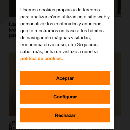
Usamos cookies propias y de terceros
para analizar cómo utilizas este sitio web y
personalizar los contenidos y anuncios
Las jefas del cine: personajes femeninos
icónicos que han redefinido el poder en la
que te mostramos en base a tus hábitos
pantalla
de navegación (páginas visitadas,
frecuencia de acceso, etc) Si quieres
saber más, echa un vistazo a nuestra
política de cookies.
Aceptar
Configurar
Rechazar
¿Por qué nos inspira Gillian Anderson?
Rompiendo tabús fuera de ‘Sex Education’