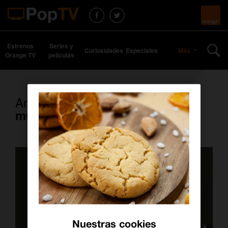
Estrenos
Series y
Curiosidades
Especiales
Más
Orange TV
películas
Artículos con la etiqueta
mujer
Nuestras cookies