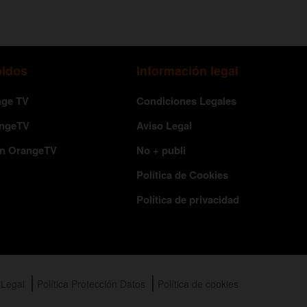
pidos
Información legal
nge TV
Condiciones Legales
angeTV
Aviso Legal
en OrangeTV
No + publi
Política de Cookies
Política de privacidad
 Legal
Política Protección Datos
Política de cookies