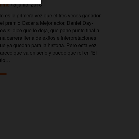
aime
/ 8 junio, 2018
o es la primera vez que el tres veces ganador
el premio Oscar a Mejor actor, Daniel Day-
ewis, dice que lo deja, que pone punto final a
na carrera llena de éxitos e interpretaciones
ue ya quedan para la historia. Pero esta vez
arece que va en serio y puede que rol en ‘El
ilo…