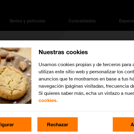
Series y películas
Curiosidades
Especi
Nuestras cookies
iqueta
Daniel Day-Lewis
Usamos cookies propias y de terceros para 
utilizas este sitio web y personalizar los con
anuncios que te mostramos en base a tus há
navegación (páginas visitadas, frecuencia d
Si quieres saber más, echa un vistazo a nue
cookies.
igurar
Rechazar
A