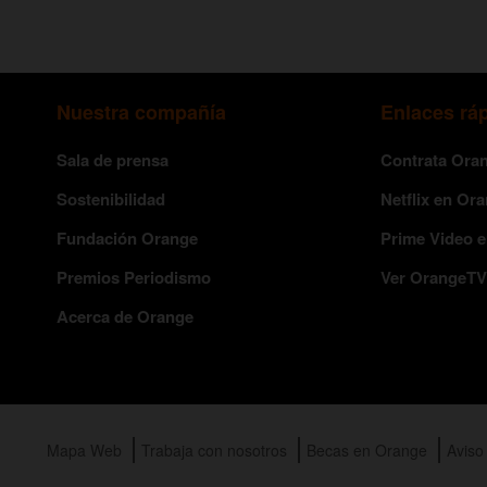
Nuestra compañía
Enlaces rá
Sala de prensa
Contrata Ora
Sostenibilidad
Netflix en Or
Fundación Orange
Prime Video 
Premios Periodismo
Ver OrangeTV
Acerca de Orange
Mapa Web
Trabaja con nosotros
Becas en Orange
Aviso