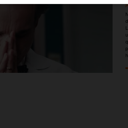
j
N
d
L
u
q
p
h