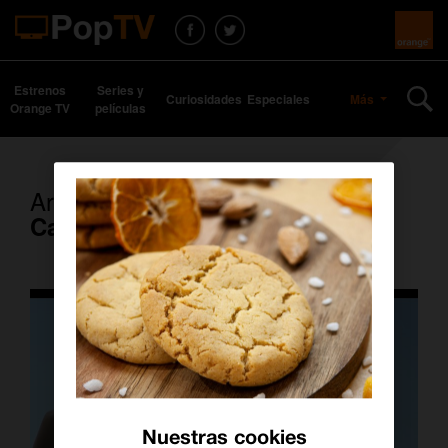
Estrenos
Series y
Curiosidades
Especiales
Más
Orange TV
películas
Artículos con la etiqueta
Carmen y Lola
Nuestras cookies