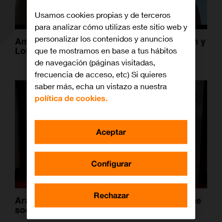
Usamos cookies propias y de terceros
para analizar cómo utilizas este sitio web y
personalizar los contenidos y anuncios
Amor, fuerza y mucho realismo en ‘Carmen y
Lola’
que te mostramos en base a tus hábitos
de navegación (páginas visitadas,
frecuencia de acceso, etc) Si quieres
saber más, echa un vistazo a nuestra
política de cookies.
Aceptar
Configurar
Rechazar
Arantxa Echevarría: «Seguiré haciendo cine
social, es fundamental en estos tiempos»