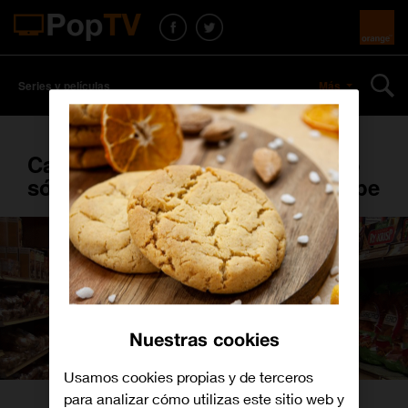
Series y películas
Más
Californication: En california no
sólo hay sexo, también se escribe
Nuestras cookies
Usamos cookies propias y de terceros
para analizar cómo utilizas este sitio web y