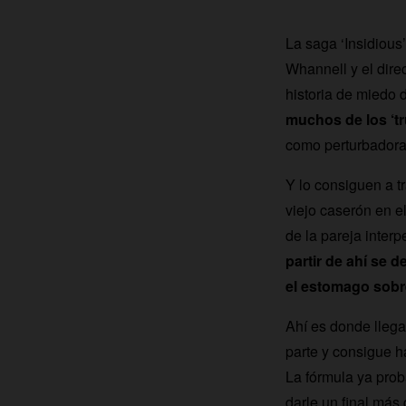
La saga ‘Insidious’
Whannell y el dir
historia de miedo d
muchos de los ‘t
como perturbadora 
Y lo consiguen a tr
viejo caserón en e
de la pareja inter
partir de ahí se 
el estomago sobr
Ahí es donde llega
parte y consigue h
La fórmula ya prob
darle un final más