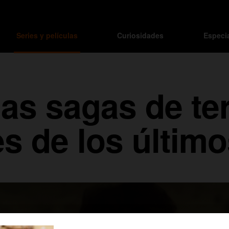
Series y películas
Curiosidades
Especi
 las sagas de te
es de los últim