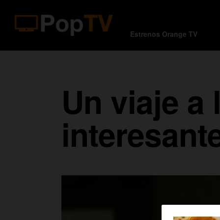
Estrenos Orange TV
Un viaje a
interesant