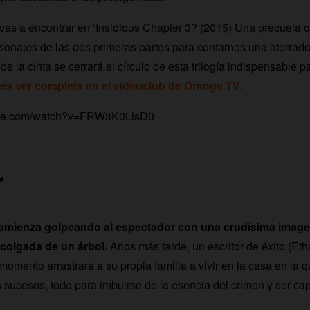
vas a encontrar en ‘Insidious Chapter 3? (2015) Una precuela 
sonajes de las dos primeras partes para contarnos una aterrador
 de la cinta se cerrará el círculo de esta trilogía indispensable 
es ver completa en el videoclub de Orange TV.
ube.com/watch?v=FRW3K0LlsD0
r
 comienza golpeando al espectador con una crudísima imagen
colgada de un árbol.
Años más tarde, un escritor de éxito (E
omento arrastrará a su propia familia a vivir en la casa en la q
sucesos, todo para imbuirse de la esencia del crimen y ser cap