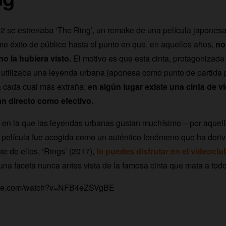
02 se estrenaba ‘The Ring’, un remake de una película japones
e éxito de público hasta el punto en que, en aquellos años,
no
o la hubiera visto.
El motivo es que esta cinta, protagonizada
utilizaba una leyenda urbana japonesa como punto de partida 
a cada cual más extraña:
en algún lugar existe una cinta de v
an directo como efectivo.
 en la que las leyendas urbanas gustan muchísimo – por aquel
a película fue acogida como un auténtico fenómeno que ha deriv
te de ellos, ‘Rings’ (2017),
lo puedes disfrutar en el videocl
 una faceta nunca antes vista de la famosa cinta que mata a todo
tube.com/watch?v=NFB4eZSVgBE