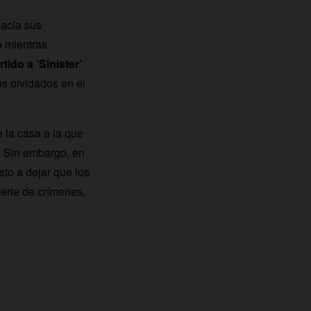
hacia sus
o mientras
ido a ‘Sinister’
os olvidados en el
e la casa a la que
. Sin embargo, en
to a dejar que los
erie de crímenes,