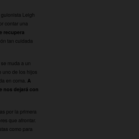
l guionista Leigh
or contar una
ue recupera
ón tan cuidada
ue se muda a un
 uno de los hijos
ueda en coma.
A
ue nos dejará con
as por la primera
res que afrontar.
ustas como para