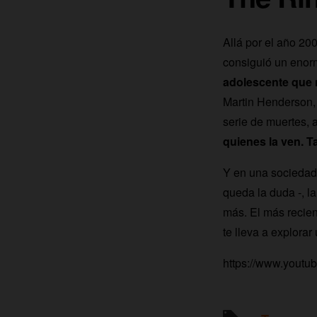
Allá por el año 20
consiguió un enorm
adolescente que n
Martin Henderson, 
serie de muertes, 
quienes la ven. T
Y en una sociedad
queda la duda -, l
más. El más recien
te lleva a explorar
https://www.you