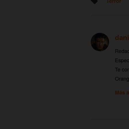
Terror
dani
Redac
Especi
Te con
Orang
Más a