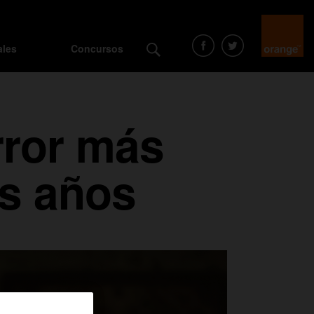
ales
Concursos
rror más
os años