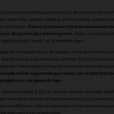
 va por su tercera entrega y buena culpa de su éxito lo tienen e
ector James Wan, quienes desde el primer momento apostaron p
e corte clásico.
Esta es la principal virtud de una película q
rucos’ del género para sobrecogernos,
desde una ambientaci
hasta el clásico ‘repullo’ en el momento clave.
avés de una historia de las de siempre, con la típica familia q
l que comienzan a suceder cosas extrañas. Es entonces cuando
petada por Patrick Wilson y Rose Byrne tiene un accidente y q
desarrolla un hilo argumental que cuenta con un giro final q
ecogido y sí, con ganas de más.
 ‘Insidious Chapter 2’ (2013), que nos resuelve las dudas dejad
acer avanzar la trama en un nuevo escenario y con nuevos terro
ada por Whannell y Wan se repite pero con las innovaciones j
 que adecuado a los protagonistas.