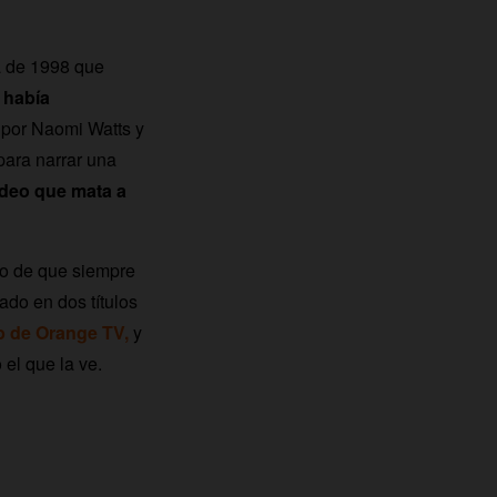
a de 1998 que
 había
 por Naomi Watts y
para narrar una
ídeo que mata a
lo de que siempre
ado en dos títulos
ub de Orange TV,
y
 el que la ve.