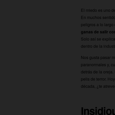
El miedo es uno d
En muchos sentido
peligros a lo largo
ganas de salir co
Solo así se explic
dentro de la industr
Nos gusta pasar mi
paranormales y, cu
detrás de la oreja.
pelis de terror. Ho
década, ¿te atreve
Insidio