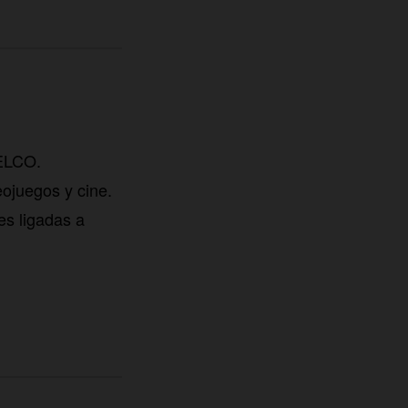
TELCO.
eojuegos y cine.
es ligadas a