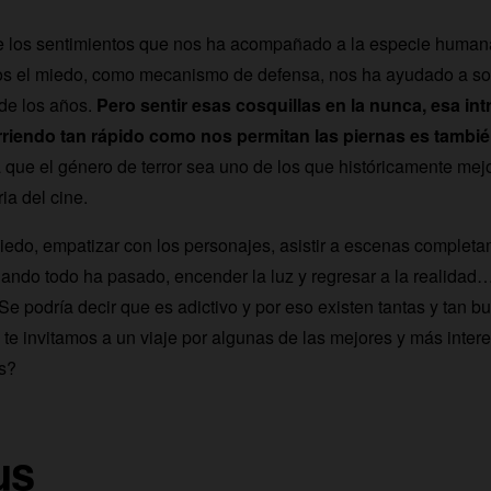
e los sentimientos que nos ha acompañado a la especie human
s el miedo, como mecanismo de defensa, nos ha ayudado a so
 de los años.
Pero sentir esas cosquillas en la nunca, esa int
rriendo tan rápido como nos permitan las piernas es tambié
a que el género de terror sea uno de los que históricamente mej
ia del cine.
edo, empatizar con los personajes, asistir a escenas complet
ando todo ha pasado, encender la luz y regresar a la realidad
 Se podría decir que es adictivo y por eso existen tantas y tan 
y te invitamos a un viaje por algunas de las mejores y más inter
s?
us