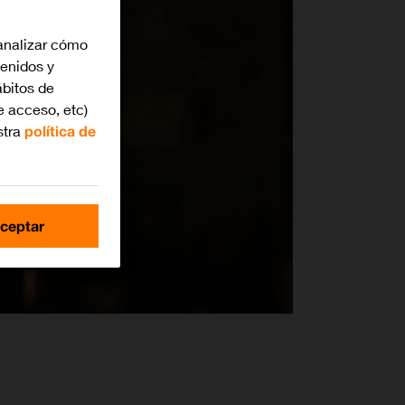
analizar cómo
tenidos y
bitos de
e acceso, etc)
stra
política de
ceptar