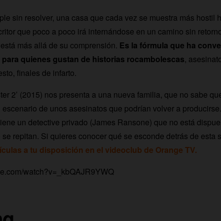
ple sin resolver, una casa que cada vez se muestra más hostil 
critor que poco a poco irá internándose en un camino sin retorn
 está más allá de su comprensión.
Es la fórmula que ha convert
l para quienes gustan de historias rocambolescas
, asesinat
sto, finales de infarto.
ster 2’ (2015) nos presenta a una nueva familia, que no sabe qu
 escenario de unos asesinatos que podrían volver a producirse
viene un detective privado (James Ransone) que no está dispues
se repitan. Si quieres conocer qué se esconde detrás de esta s
lículas a tu disposición en el videoclub de Orange TV.
tube.com/watch?v=_kbQAJR9YWQ
ng