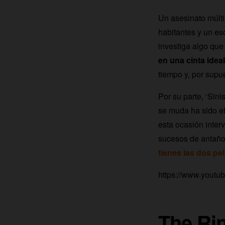
Un asesinato múlti
habitantes y un es
investiga algo que
en una cinta idea
tiempo y, por supue
Por su parte, ‘Sini
se muda ha sido el
esta ocasión inter
sucesos de antaño 
tienes las dos pe
https://www.you
The Ri