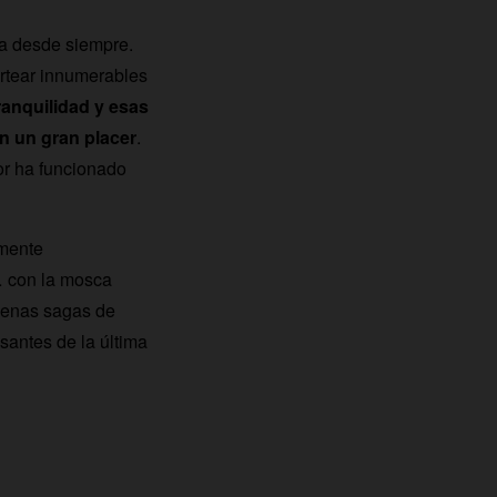
a desde siempre.
rtear innumerables
ranquilidad y esas
n un gran placer
.
or ha funcionado
amente
… con la mosca
buenas sagas de
esantes de la última