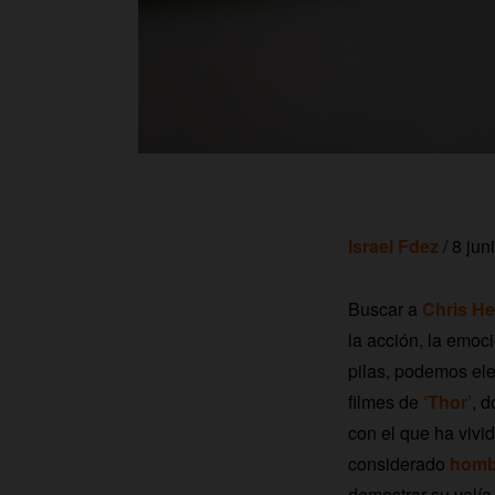
Israel Fdez
/ 8 jun
Buscar a
Chris H
la acción, la emoc
pilas, podemos eleg
filmes de
‘Thor’
, 
con el que ha vivid
considerado
homb
demostrar su valía 