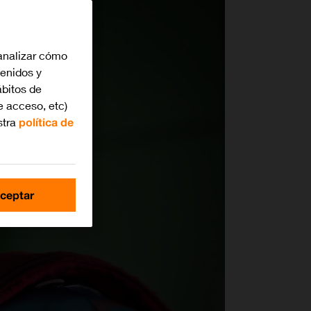
analizar cómo
tenidos y
bitos de
e acceso, etc)
stra
política de
ceptar