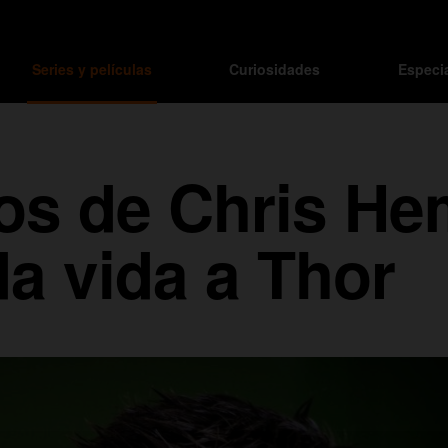
Series y películas
Curiosidades
Especi
os de Chris He
da vida a Thor