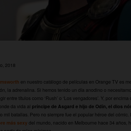
io, 2018
emsworth
en nuestro catálogo de películas en Orange TV es me
ión, la adrenalina. Si hemos tenido un día anodino o necesitam
ir entre títulos como ‘Rush’ o ‘Los vengadores’. Y, por encima d
donde da vida al
príncipe de Asgard e hijo de Odín, el dios nó
o mil batallas. Pero no siempre fue el popular héroe del cómic. 
re más sexy
del mundo, nacido en Melbourne hace 34 años, h
a partir de roles mínimos.