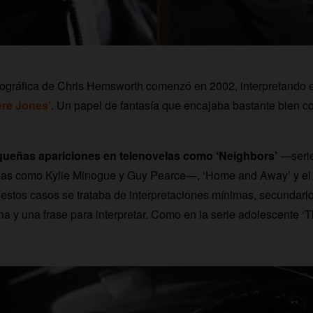
ográfica de Chris Hemsworth comenzó en 2002, interpretando e
re Jones’
. Un papel de fantasía que encajaba bastante bien c
ueñas apariciones en telenovelas como ‘Neighbors’
—serie
llas como Kylie Minogue y Guy Pearce—, ‘Home and Away’ y el
 estos casos se trataba de interpretaciones mínimas, secundari
 y una frase para interpretar. Como en la serie adolescente ‘T