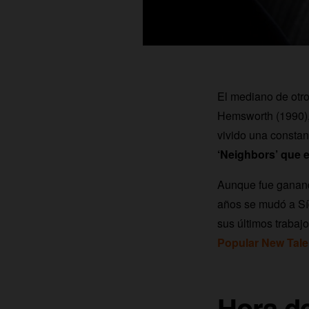
El mediano de otr
Hemsworth (1990),
vivido una consta
‘Neighbors’ que e
Aunque fue ganand
años se mudó a Síd
sus últimos trabaj
Popular New Tale
Hora de