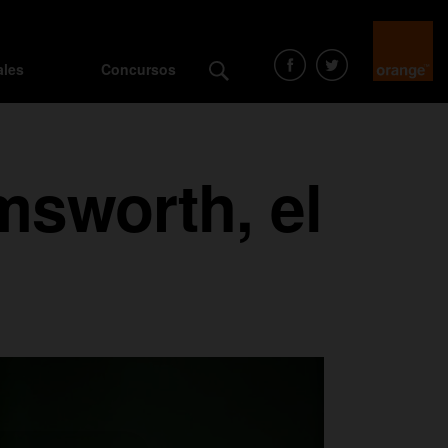
ales
Concursos
msworth, el