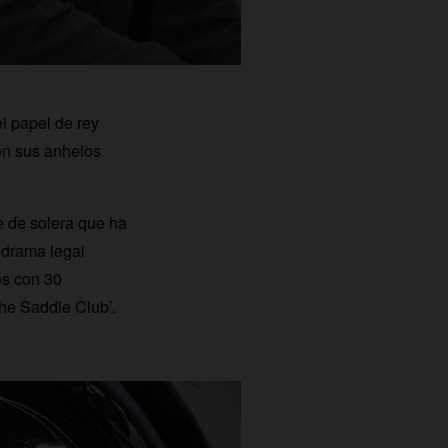
l papel de rey
on sus anhelos
 de solera que ha
 drama legal
os con 30
he Saddle Club’.