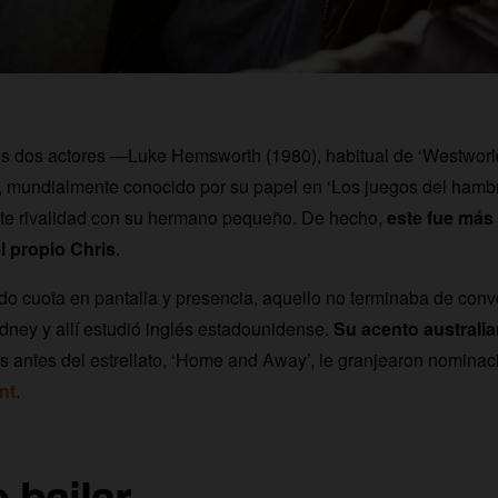
os dos actores —Luke Hemsworth (1980), habitual de ‘Westworl
 mundialmente conocido por su papel en ‘Los juegos del hamb
nte rivalidad con su hermano pequeño. De hecho,
este fue más 
l propio Chris
.
o cuota en pantalla y presencia, aquello no terminaba de conv
ney y allí estudió inglés estadounidense.
Su acento australi
os antes del estrellato, ‘Home and Away’, le granjearon nomina
nt
.
 bailar