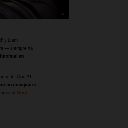
d’ y Liam
re’— siempre ha
habitual en
encerle. Con 21
ano no encajaba
y
ciones al
Most