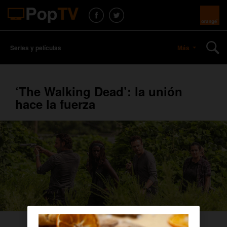
Series y películas
Más
‘The Walking Dead’: la unión
hace la fuerza