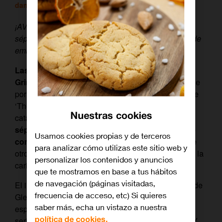
daniel
/ 23 marzo, 2017
¡AVISO! En este artículo se analiza con spoilers la
séptima temporada de ‘The Walking Dead’ a ritmo de
emisión de FOX España.
Las cosas se han puesto difíciles para Rick
Grimes.
No se puede decir que la adversidad le pille
por sorpresa, pues siempre que los protagonistas de
‘The Walking Dead’ toman aire le sobreviene una
Nuestras cookies
catástrofe, ya sea natural, humana o zombi.
Pero la
séptima temporada ha llevado las cosas al límite
Usamos cookies propias y de terceros
con la aparición de Negan,
un villano frente al que
para analizar cómo utilizas este sitio web y
otros como el Gobernador parecería una monjita de la
personalizar los contenidos y anuncios
caridad.
que te mostramos en base a tus hábitos
de navegación (páginas visitadas,
El inicio de la temporada, con las brutales muertes de
frecuencia de acceso, etc) Si quieres
Glenn y Abraham, dejó traumatizados tanto a los
saber más, echa un vistazo a nuestra
espectadores como a los propios personajes de la
política de cookies.
serie, que han ido poco a poco recomponiéndose. Y