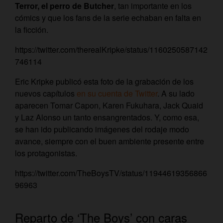
Terror, el perro de Butcher
, tan importante en los
cómics y que los fans de la serie echaban en falta en
la ficción.
https://twitter.com/therealKripke/status/1160250587142
746114
Eric Kripke publicó esta foto de la grabación de los
nuevos capítulos
en su cuenta de Twitter
. A su lado
aparecen Tomar Capon, Karen Fukuhara, Jack Quaid
y Laz Alonso un tanto ensangrentados. Y, como esa,
se han ido publicando imágenes del rodaje modo
avance, siempre con el buen ambiente presente entre
los protagonistas.
https://twitter.com/TheBoysTV/status/11944619356866
96963
Reparto de ‘The Boys’ con caras