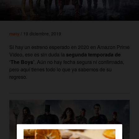
maty
/ 19 diciembre, 2019
Si hay un estreno esperado en 2020 en Amazon Prime
Video, ese es sin duda la
segunda temporada de
‘The Boys’
. Aún no hay fecha segura ni confirmada,
pero aquí tienes todo lo que ya sabemos de su
regreso.