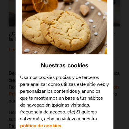
¿Cuál fue el pasado de todos los héroes de
la Liga de la Justicia?
Leer artículo relacionado
Nuestras cookies
Desde que ‘The Boys’, inspirada en la serie de cómics
Usamos cookies propias y de terceros
creada por Garth Ennis y dibujada por Darick
para analizar cómo utilizas este sitio web y
Robertson, se estrenó en verano de 2019
en Amazon
personalizar los contenidos y anuncios
Prime Video
, la expectación sobre ella ha sido un no
que te mostramos en base a tus hábitos
parar.
de navegación (páginas visitadas,
frecuencia de acceso, etc) Si quieres
Hemos conocido a ‘Los Siete’, un grupo de
saber más, echa un vistazo a nuestra
superhéroes un tanto ‘especiales’, liderados por ‘el
política de cookies.
Patriota’ (Homelander). También a
la compañía