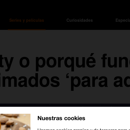
Series y películas
Curiosidades
Especi
ty o porqué fun
imados ‘para ad
Nuestras cookies
Usamos cookies propias y de terceros para 