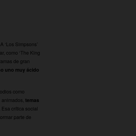
 A ‘Los Simpsons’
lar, como ‘The King
gramas de gran
no uno muy ácido
sodios como
os animados,
temas
.
Esa crítica social
formar parte de