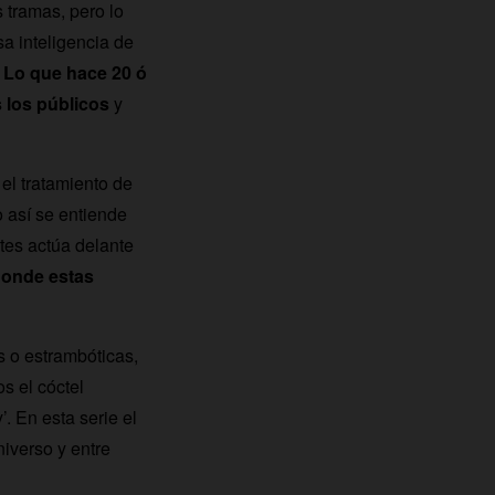
s tramas, pero lo
a inteligencia de
.
Lo que hace 20 ó
 los públicos
y
 el tratamiento de
 así se entiende
tes actúa delante
donde estas
s o estrambóticas,
s el cóctel
. En esta serie el
niverso y entre