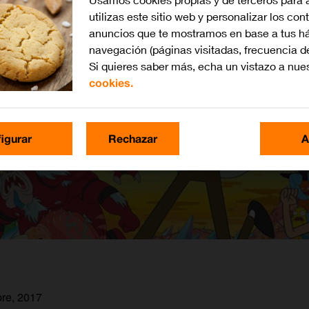
utilizas este sitio web y personalizar los con
anuncios que te mostramos en base a tus há
navegación (páginas visitadas, frecuencia d
Si quieres saber más, echa un vistazo a nue
cookies.
igurar
Rechazar
A
bre, 2017