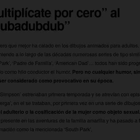
ltiplícate por cero” al
lubadubdub”
ero que mejor ha calado en los dibujos animados para adultos.
niendo a lo largo de las décadas numerosas series de tipo simi
th Park’, ‘Padre de Familia’, ‘American Dad’… todos han sido pro
do como hilo conductor el humor.
Pero no cualquier humor, si
 ser considerado como provocativo en su época.
s Simpson’ estrenaban primera temporada y se atrevían con epi
erga’, en el se trataban, por primera vez en una serie de dibuj
l adulterio o la cosificación de la mujer como objeto sexual
presente en las aventuras de la familia amarilla y ha pasado a 
imación como la mencionada ‘South Park’.