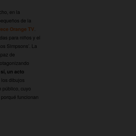
cho, en la
 pequeños de la
ofrece Orange TV
.
das para niños y el
Los Simpsons’. La
apaz de
protagonizando
sí, un acto
 los dibujos
 público, cuyo
r porqué funcionan