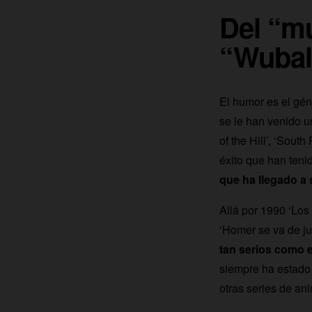
Del “mu
“Wuba
El humor es el gén
se le han venido u
of the Hill’, ‘Sou
éxito que han teni
que ha llegado a
Allá por 1990 ‘Lo
‘Homer se va de ju
tan serios como e
siempre ha estado 
otras series de an