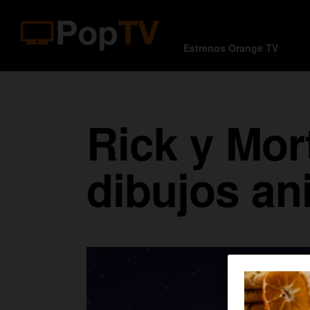
Estrenos Orange TV
Rick y Mor
dibujos an