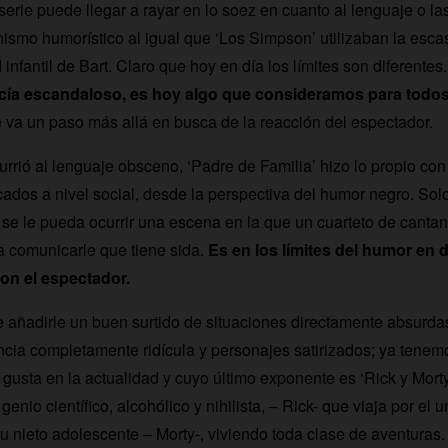
serie puede llegar a rayar en lo soez en cuanto al lenguaje o la
ismo humorístico al igual que ‘Los Simpson’ utilizaban la escas
nfantil de Bart. Claro que hoy en día los límites son diferentes
cía escandaloso, es hoy algo que consideramos para todos
 va un paso más allá en busca de la reacción del espectador.
urrió al lenguaje obsceno, ‘Padre de Familia’ hizo lo propio con
dos a nivel social, desde la perspectiva del humor negro. Solo
 se le pueda ocurrir una escena en la que un cuarteto de cantan
 comunicarle que tiene sida.
Es en los límites del humor en 
on el espectador.
e añadirle un buen surtido de situaciones directamente absurda
ncia completamente ridícula y personajes satirizados; ya tenemo
gusta en la actualidad y cuyo último exponente es ‘Rick y Morty’
genio científico, alcohólico y nihilista, – Rick- que viaja por el u
 nieto adolescente – Morty-, viviendo toda clase de aventuras.