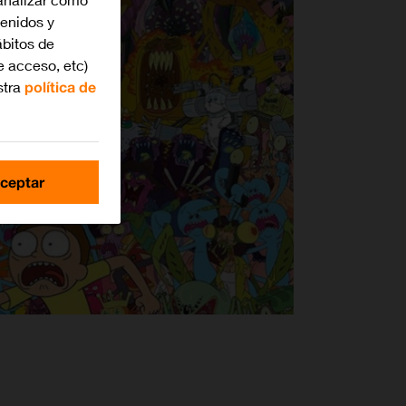
tenidos y
bitos de
e acceso, etc)
stra
política de
ceptar