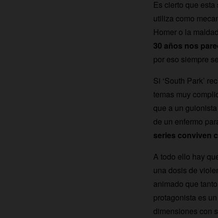
Es cierto que esta 
utiliza como mecan
Homer o la maldad i
30 años nos pare
por eso siempre se
Si ‘South Park’ rec
temas muy complica
que a un guionista
de un enfermo para
series conviven c
A todo ello hay qu
una dosis de viole
animado que tanto 
protagonista es un 
dimensiones con su