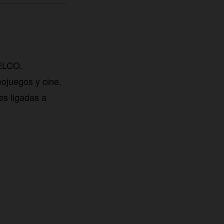
TELCO.
eojuegos y cine.
es ligadas a