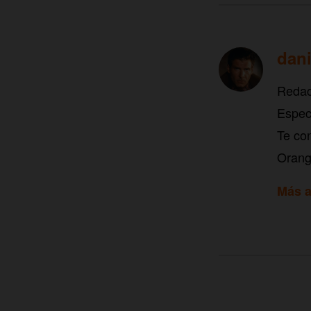
dani
Redac
Especi
Te con
Orang
Más a