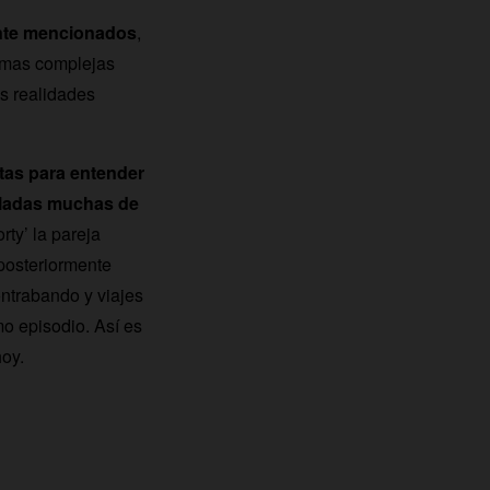
ente mencionados
,
ramas complejas
as realidades
tas para entender
lladas muchas de
orty’ la pareja
 posteriormente
ontrabando y viajes
mo episodio. Así es
hoy.