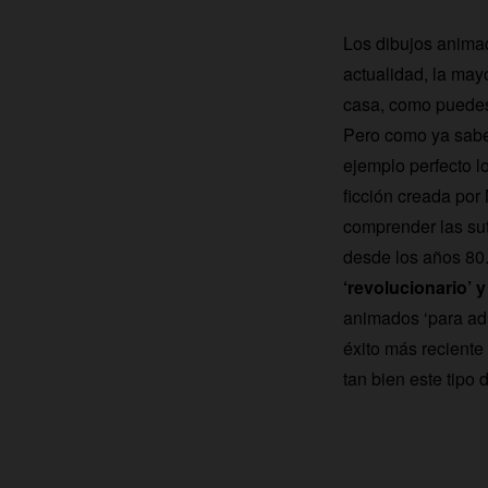
Los dibujos animad
actualidad, la may
casa, como puede
Pero como ya sabem
ejemplo perfecto l
ficción creada por
comprender las sut
desde los años 80
‘revolucionario’ 
animados ‘para adu
éxito más reciente
tan bien este tipo 