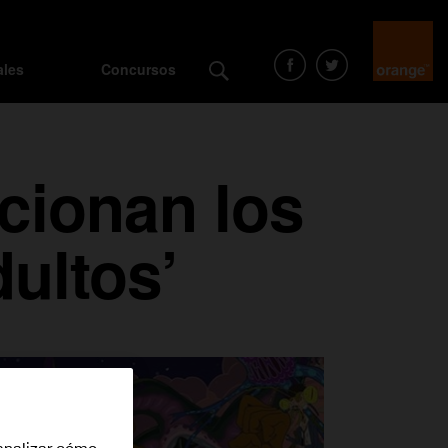
ales
Concursos
cionan los
ultos’
analizar cómo