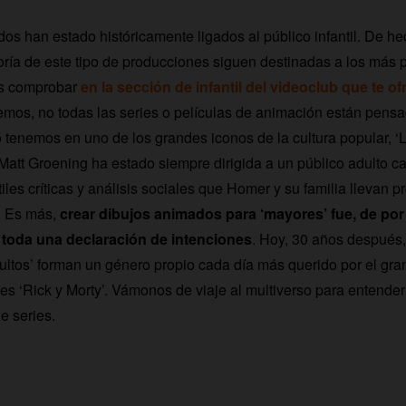
os han estado históricamente ligados al público infantil. De he
oría de este tipo de producciones siguen destinadas a los más
s comprobar
en la sección de infantil del videoclub que te 
os, no todas las series o películas de animación están pensa
o tenemos en uno de los grandes iconos de la cultura popular, ‘
 Matt Groening ha estado siempre dirigida a un público adulto c
iles críticas y análisis sociales que Homer y su familia llevan 
. Es más,
crear dibujos animados para ‘mayores’ fue, de por 
y toda una declaración de intenciones
. Hoy, 30 años después,
ltos’ forman un género propio cada día más querido por el gran
 es ‘Rick y Morty’. Vámonos de viaje al multiverso para entende
de series.