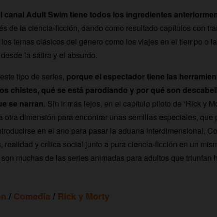
l canal Adult Swim tiene todos los ingredientes anteriorm
vés de la ciencia-ficción, dando como resultado capítulos con t
los temas clásicos del género como los viajes en el tiempo o l
desde la sátira y el absurdo.
este tipo de series,
porque el espectador tiene las herramien
os chistes, qué se está parodiando y por qué son descabe
ue se narran
. Sin ir más lejos, en el capítulo piloto de ‘Rick y M
 a otra dimensión para encontrar unas semillas especiales, que
ntroducirse en el ano para pasar la aduana interdimensional. C
 realidad y crítica social junto a pura ciencia-ficción en un mis
sí son muchas de las series animadas para adultos que triunfan 
ón
/
Comedia
/
Rick y Morty