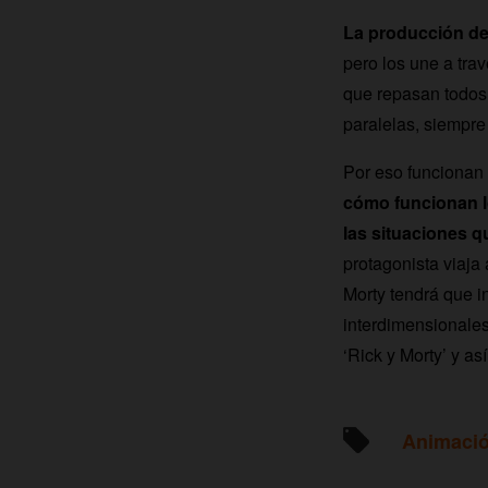
La producción de
pero los une a tra
que repasan todos 
paralelas, siempre 
Por eso funcionan 
cómo funcionan l
las situaciones q
protagonista viaja
Morty tendrá que i
interdimensionales,
‘Rick y Morty’ y a
Animaci