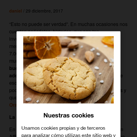
daniel
/ 29 diciembre, 2017
“Esto no puede ser verdad”. En muchas ocasiones nos
cuentan anécdotas, historias, que son tan
inverosímiles que directamente las calificamos de
mentira. Pero lo cierto es que en el día a día de los
7.000 millones de humanos que vivimos en este
mundo,
suceden cosas extraordinarias – por
buenas o por malas- que, en las manos
adecuadas, se convierte en una gran película
. De
eso trata este artículo, sobre esas películas que no
podemos creer que estén basadas en hechos reales y
que desde ya puedes disfrutar en
el videoclub de
Orange TV.
Nuestras cookies
La pillería por bandera
Usamos cookies propias y de terceros
En Pop Tv nos hubiera encantado ver la cara de Ben
para analizar cómo utilizas este sitio web y
Affleck al leer el guión de Chris Terrio y descubrir que,