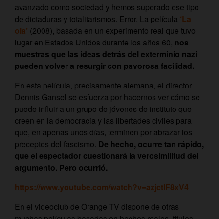
avanzado como sociedad y hemos superado ese tipo
de dictaduras y totalitarismos. Error. La película
‘La
ola’
(2008), basada en un experimento real que tuvo
lugar en Estados Unidos durante los años 60,
nos
muestras que las ideas detrás del exterminio nazi
pueden volver a resurgir con pavorosa facilidad.
En esta película, precisamente alemana, el director
Dennis Gansel se esfuerza por hacernos ver cómo se
puede influir a un grupo de jóvenes de instituto que
creen en la democracia y las libertades civiles para
que, en apenas unos días, terminen por abrazar los
preceptos del fascismo.
De hecho, ocurre tan rápido,
que el espectador cuestionará la verosimilitud del
argumento. Pero ocurrió.
https://www.youtube.com/watch?v=azjctIF8xV4
En el videoclub de Orange TV dispone de otras
muchas películas basadas en hechos reales, títulos