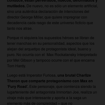
conduce, están pervertidos, huecos, deformados y
mutilados.
De nuevo, no es sólo un elemento artificial,
sino una auténtica declaración de intenciones del
director George Miller, que quiere impregnar con
decadencia cada rasgo de este universo ficticio que
tanto nos atrae.
Porque ni siquiera los supuestos héroes se libran de
tener manchas en su personalidad, aspectos que los
alejan del arquetipo de protagonista ideal, bueno y
puro. No ocurría con el Max Rockatansky interpretado
por Mel Gibson y tampoco ocurre con el que encarna
Tom Hardy.
Luego está Imperator Furiosa,
una brutal Charlize
Theron que comparte protagonismo con Max en
‘Fury Road’.
Este personaje, que comienza siendo la
lugarteniente del antagonista Immortan Joe, realiza un
viraje más que interesante y aporta a la saga un
elemento más de complejidad – que no