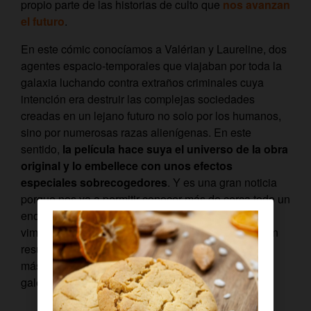
propio parte de las historias de culto que
nos avanzan
el futuro
.
En este cómic conocíamos a Valérian y Laureline, dos
agentes espacio-temporales que viajaban por toda la
galaxia luchando contra extraños criminales cuya
intención era destruir las complejas sociedades
creadas en un lejano futuro no solo por los humanos,
sino por numerosas razas alienígenas. En este
sentido,
la película hace suya el universo de la obra
original y lo embellece con unos efectos
especiales sobrecogedores
. Y es una gran noticia
porque nos va a permitir conocer más de cerca todo un
enorme elenco de aliens, muchos de los cuales ya
vimos en el cómic original y otros tantos que pueden
resultar completamente nuevos. Descubre un poco
más a tus nuevos vecinos intergalácticos con esta
galería.