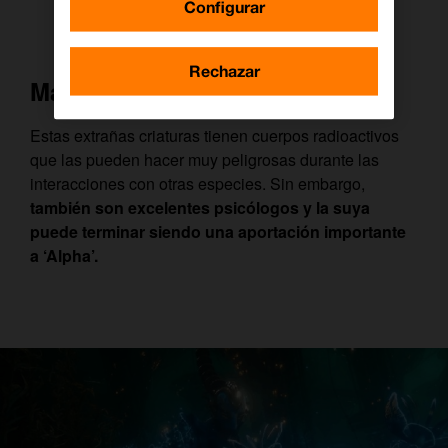
Configurar
Rechazar
Marmaka
Estas extrañas criaturas tienen cuerpos radioactivos
que las pueden hacer muy peligrosas durante las
interacciones con otras especies. Sin embargo,
también son excelentes psicólogos y la suya
puede terminar siendo una aportación importante
a ‘Alpha’.