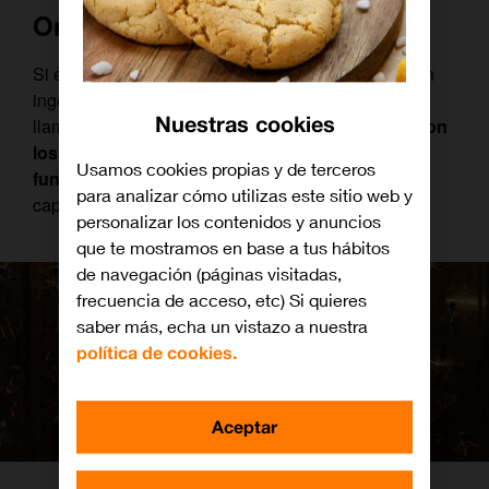
Omelites
Si en un futuro lejano necesitaras de la ayuda de un
ingeniero informático, seguramente terminarías
Nuestras cookies
llamando a los omelites.
Estos pequeños seres son
los responsables de mantener ‘Alpha’ en
Usamos cookies propias y de terceros
funcionamiento
, gracias a su gran inteligencia y
para analizar cómo utilizas este sitio web y
capacidad para manejar todo tipo de tecnología.
personalizar los contenidos y anuncios
que te mostramos en base a tus hábitos
de navegación (páginas visitadas,
frecuencia de acceso, etc) Si quieres
saber más, echa un vistazo a nuestra
política de cookies.
Aceptar