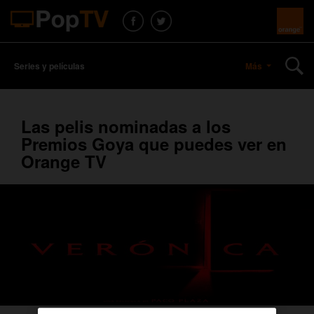
Series y películas
Más
Las pelis nominadas a los
Premios Goya que puedes ver en
Orange TV