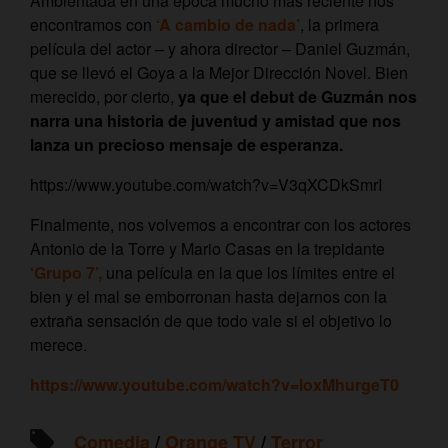
Ambientada en una época mucho más reciente nos
encontramos con
‘A cambio de nada’
, la primera
película del actor – y ahora director – Daniel Guzmán,
que se llevó el Goya a la Mejor Dirección Novel. Bien
merecido, por cierto,
ya que el debut de Guzmán nos
narra una historia de juventud y amistad que nos
lanza un precioso mensaje de esperanza.
https://www.youtube.com/watch?v=V3qXCDkSmrI
Finalmente, nos volvemos a encontrar con los actores
Antonio de la Torre y Mario Casas en la trepidante
‘Grupo 7’,
una película en la que los límites entre el
bien y el mal se emborronan hasta dejarnos con la
extraña sensación de que todo vale si el objetivo lo
merece.
https://www.youtube.com/watch?v=loxMhurgeT0
Comedia
/
Orange TV
/
Terror