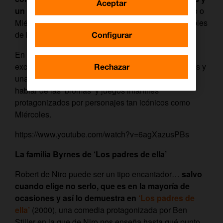
Aceptar
un puntito alocados
como Morticia, Gómez, Fétido o
Miércoles, criaturas todas ellas extrañas y con hobbies
de lo más raros.
Configurar
En ‘La familia Addams’ el argumento es solo una
excusa para presentarnos situaciones estrambóticas y
Rechazar
una ambientación exquisitamente lúgubre, por no
hablar de las ‘bromas’ y juegos infantiles
protagonizados por personajes tan icónicos como
Miércoles.
https://www.youtube.com/watch?v=6agXazusPBs
La familia Byrnes de ‘Los padres de ella’
Robert de Niro puede ser un tipo encantador…
salvo
cuando elige no serlo, que es en la mayoría de
ocasiones y así lo demuestra en
‘Los padres de
ella’
(2000), una comedia protagonizada por Ben
Stiller en la que de Niro nos enseña hasta qué punto