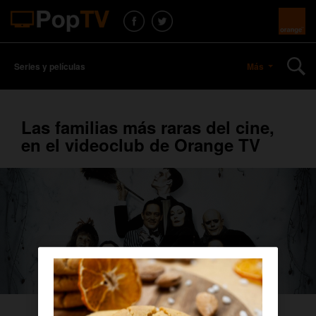
Series y películas
Más
Las familias más raras del cine,
en el videoclub de Orange TV