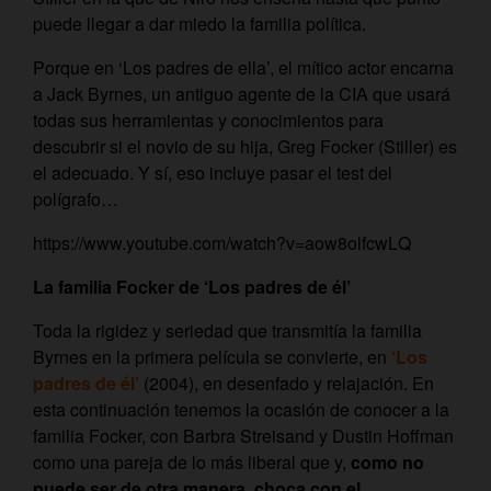
puede llegar a dar miedo la familia política.
Porque en ‘Los padres de ella’, el mítico actor encarna
a Jack Byrnes, un antiguo agente de la CIA que usará
todas sus herramientas y conocimientos para
descubrir si el novio de su hija, Greg Focker (Stiller) es
el adecuado. Y sí, eso incluye pasar el test del
polígrafo…
https://www.youtube.com/watch?v=aow8olfcwLQ
La familia Focker de ‘Los padres de él’
Toda la rigidez y seriedad que transmitía la familia
Byrnes en la primera película se convierte, en
‘Los
padres de él’
(2004), en desenfado y relajación. En
esta continuación tenemos la ocasión de conocer a la
familia Focker, con Barbra Streisand y Dustin Hoffman
como una pareja de lo más liberal que y,
como no
puede ser de otra manera, choca con el