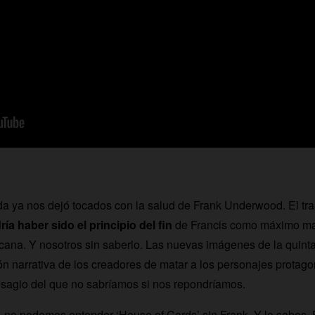
a ya nos dejó tocados con la salud de Frank Underwood. El tr
ría haber sido el principio del fin
de Francis como máximo man
icana. Y nosotros sin saberlo. Las nuevas imágenes de la quint
ón narrativa de los creadores de matar a los personajes protago
sagio del que no sabríamos si nos repondríamos.
no podemos entender ‘House of Cards’ sin Frank. Y lo sabes. E