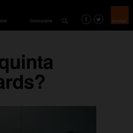
ales
Concursos
quinta
ards?