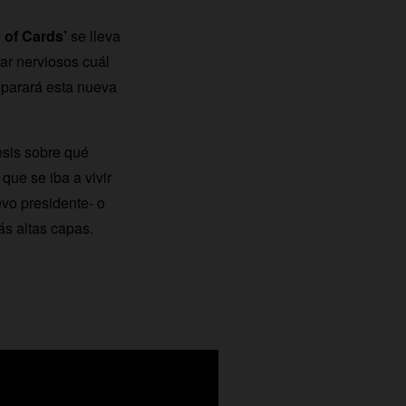
of Cards’
se lleva
ar nerviosos cuál
eparará esta nueva
esis sobre qué
que se iba a vivir
vo presidente- o
ás altas capas.