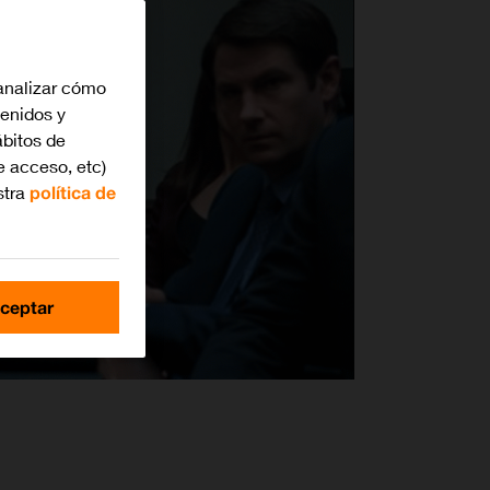
analizar cómo
tenidos y
bitos de
e acceso, etc)
stra
política de
ceptar