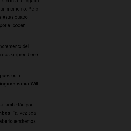
re ambos ha llegado
en un momento. Pero
e estas cuatro
por el poder,
incremento del
ta nos sorprendiese
spuestos a
ninguno como Will
su ambición por
ambos
. Tal vez sea
aberlo tendremos