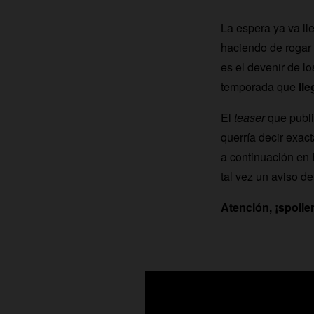
La espera ya va ll
haciendo de rogar 
es el devenir de l
temporada que
ll
El
teaser
que publi
querría decir exac
a continuación en
tal vez un aviso d
Atención, ¡spoiler