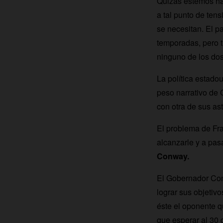
Quizás estemos hab
a tal punto de ten
se necesitan. El pa
temporadas, pero t
ninguno de los dos
La política estado
peso narrativo de 
con otra de sus ast
El problema de Fr
alcanzarle y a pa
Conway.
El Gobernador Con
lograr sus objeti
éste el oponente 
que esperar al 30