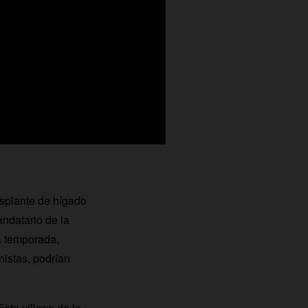
asplante de hígado
datario de la
a temporada,
nistas, podrían
ste villano de la