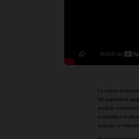
La cuarta temporad
del presidente
pod
política norteamer
sumadas a la afici
augurar un mal pre
Pero no queremos, 