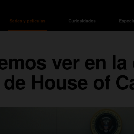
Series y películas
Curiosidades
Especi
mos ver en la 
 de House of C