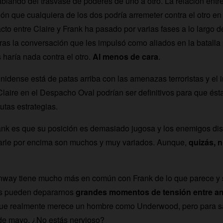
lando del trasvase de poderes de uno a otro. La relación ent
sión que cualquiera de los dos podría arremeter contra el otro 
cto entre Claire y Frank ha pasado por varias fases a lo largo d
ras la conversación que les impulsó como aliados en la batalla 
 haría nada contra el otro.
Al menos de cara
.
unidense está de patas arriba con las amenazas terroristas y el 
Claire en el Despacho Oval podrían ser definitivos para que és
utas estrategias.
ank es que su posición es demasiado jugosa y los enemigos di
sarle por encima son muchos y muy variados. Aunque,
quizás, 
way tiene mucho más en común con Frank de lo que parece y 
vos pueden depararnos
grandes momentos de tensión entre 
que realmente merece un hombre como Underwood, pero para s
 de mayo. ¿No estás nervioso?