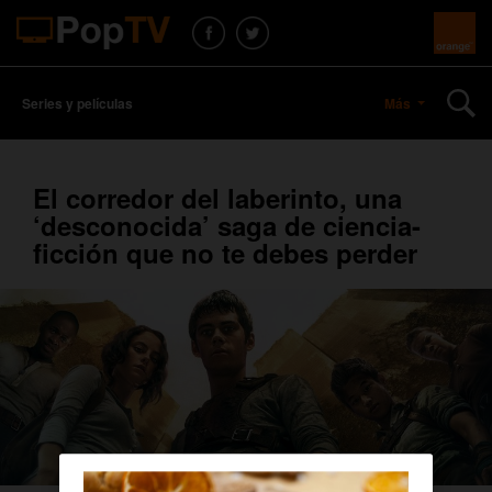
Series y películas
Más
El corredor del laberinto, una
‘desconocida’ saga de ciencia-
ficción que no te debes perder