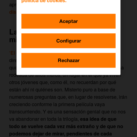
política de cookies.
aprovechando que tenemos
todas la pelis
disponibles en el videoclub.
Aceptar
La perpetua sensación de
misterio
Configurar
‘El corredor del laberinto’
comienza poniéndonos
directamente en la piel de Thomas, un adolescente
Rechazar
que se despierta en mitad de una gran zona boscosa
rodeada de altos muros, un lugar en el que ya viven
otros jóvenes que, como él, no recuerdan por qué
están ahí ni quiénes son. Misterio puro a base de
numerosas preguntas que, en lugar de resolverse, irán
creciendo conforme la primera película vaya
transcurriendo. Y es una sensación genial que no nos
va abandonar en toda la trilogía,
esa idea de que
todo se vuelve cada vez más extraño y de que no
podemos dejar de mirar, pendientes de cada