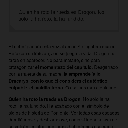
Quien ha roto la rueda es Drogon. No
solo la ha roto: la ha fundido.
El deber ganará esta vez al amor. Se jugaban mucho.
Pero con su traición, Jon se juega la vida. Drogon no
tarda en aparecer. No para matarle, sino para
protagonizar
el momentazo del capítulo
. Desgarrado
por la muerte de su madre,
la emprende ‘a lo
Dracarys’ con
lo que él considera el auténtico
culpable
: e
l maldito trono
. O eso nos dan a entender.
Quien ha roto la rueda es Drogon
. No solo la ha
roto: la ha fundido. Ha acabado con el símbolo de
siglos de historia de Poniente. Ver todas esas espadas
derritiéndose y deslizándose, como si fuera la lava de
un volcán, es algo que jamás hubiéramos esperado.