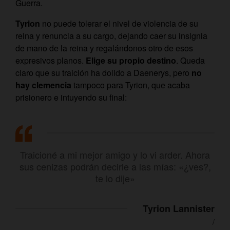
Guerra.
Tyrion
no puede tolerar el nivel de violencia de su
reina y renuncia a su cargo, dejando caer su insignia
de mano de la reina y regalándonos otro de esos
expresivos planos.
Elige su propio destino
. Queda
claro que su traición ha dolido a Daenerys, pero
no
hay clemencia
tampoco para Tyrion, que acaba
prisionero e intuyendo su final:
Traicioné a mi mejor amigo y lo vi arder. Ahora
sus cenizas podrán decirle a las mías: «¿ves?,
te lo dije»
Tyrion Lannister
/