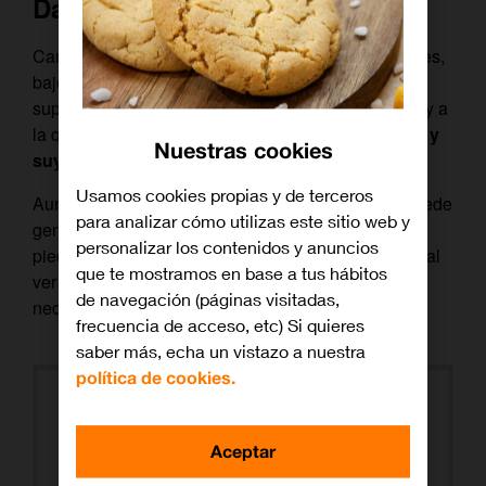
Daenerys, la breve
Caminando en silencio entre escombros y cadáveres,
bajo una lluvia de ceniza. Así se enfrentan los
supervivientes de la batalla de Desembarco del Rey a
la que es su nueva realidad:
Daenerys ha ganado y
Nuestras cookies
suyos son los Siete Reinos
.
Usamos cookies propias y de terceros
Aunque uno esté completamente en ruinas y no quede
para analizar cómo utilizas este sitio web y
gente a la que gobernar. Solo muertos entre las
personalizar los contenidos y anuncios
piedras, como los que descubre Tyrion en la cripta, al
que te mostramos en base a tus hábitos
ver esa mano de oro asomar entre la ruina. Todos
de navegación (páginas visitadas,
necesitábamos ver esos cuerpos para creerlo.
frecuencia de acceso, etc) Si quieres
saber más, echa un vistazo a nuestra
política de cookies.
Con sus planes de conquista “desde
Invernalia hasta Dorne”, resulta obvio
Aceptar
que Daenerys va a seguir con la