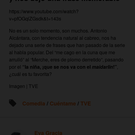
https://www.youtube.com/watch?
v=pfOGqlZGsdk&t=143s
No es un solo momento, son muchos. Antonio
Alcántara, con tendencia natural al cabreo, nos ha
dejado una serie de frases que han pasado de la serie
al habla popular. Del “me cago en la cuna que me
arrulló” al “Merche, eres de plomo derretido”, pasando
por el
“la niña, ¡que se nos va con el
maidarlin
!”
,
¿cuál es tu favorita?
Imagen | TVE
Comedia
/
Cuéntame
/
TVE
Eva Gracia