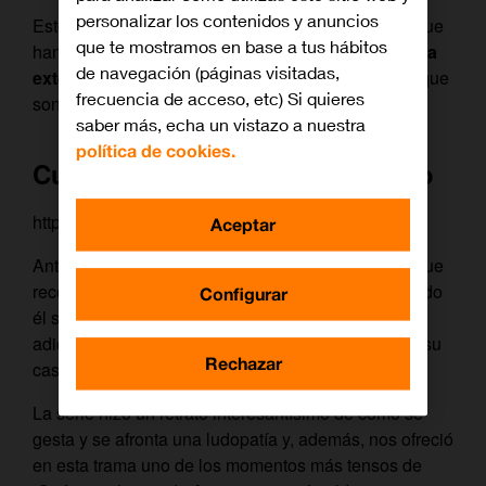
personalizar los contenidos y anuncios
Estos son 7 de los momentos clásicos de la serie que
que te mostramos en base a tus hábitos
han convertido a los Alcántara en algo así como
una
de navegación (páginas visitadas,
extensión de nuestra familia
. No están todos los que
frecuencia de acceso, etc) Si quieres
son, pero sí son todos los que están.
saber más, echa un vistazo a nuestra
política de cookies.
Cuando Antonio se lo jugó todo
https://www.youtube.com/watch?v=mV7ZYSfzgEc
Aceptar
Antonio es ‘el Pupas’: todo le pasa a él. Pero hay que
reconocer que, en algunas ocasiones, se ha buscado
Configurar
él solito el varapalo de la vida. Como cuando la
adicción al póker
lo llevó a jugarse todo
, incluida su
Rechazar
casa.
La serie hizo un retrato interesantísimo de cómo se
gesta y se afronta una ludopatía y, además, nos ofreció
en esta trama uno de los momentos más tensos de