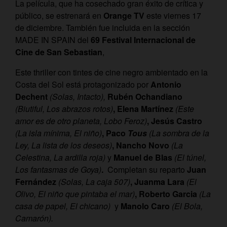
La película, que ha cosechado gran éxito de crítica y
público, se estrenará en
Orange TV
este viernes 17
de diciembre. También fue incluida en la sección
MADE IN SPAIN del
69 Fe
stival Internacional de
Cine de San Sebastian
,
Este thriller con tintes de cine negro ambientado en la
Costa del Sol está protagonizado por
Antonio
Dechent
(Solas, Intacto),
Rubén Ochandiano
(Biutiful, Los abrazos rotos)
, Elena Martínez
(Este
amor es de otro planeta, Lobo Feroz)
, Jesús Castro
(La isla mínima, El niño)
, Paco
Tous
(La sombra de la
Ley, La lista de los deseos)
, Nancho Novo
(La
Celestina, La ardilla roja)
y
Manuel de Blas
(El túnel,
Los fantasmas de Goya)
.
Completan su reparto
Juan
Fernández
(Solas, La caja 507)
, Juanma Lara
(El
Olivo, El niño que pintaba el mar)
, Roberto Garcia
(La
casa de papel, El chicano)
y
Manolo Caro
(El Bola,
Camarón).