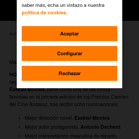
saber más, echa un vistazo a nuestra
política de cookies.
Aceptar
daniel
/ 16 diciembre, 2021
Configurar
Madrid, 15 de diciembre de 2021.
Rechazar
HOMBRE MUERTO NO SABE VIVIR
, primer
largometraje como director del cineasta malagueño
Ezekiel Montes,
parte como una de las cintas
favoritas en la primera edición de los Premios Carmen
del Cine Andaluz, tras recibir ocho nominaciones:
Mejor dirección novel,
Ezekiel Montes
Mejor actor protagonista,
Antonio Dechent
Mejor interpretación masculina de reparto,