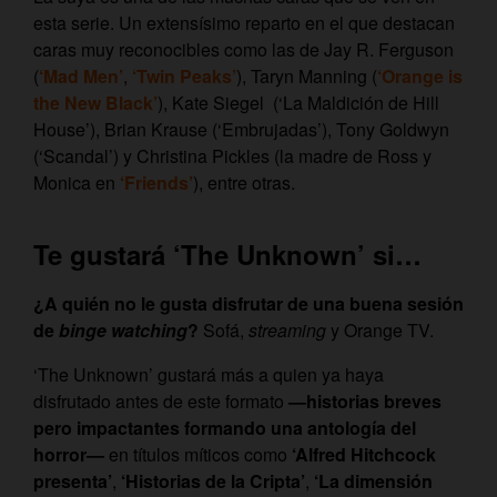
esta serie. Un extensísimo reparto en el que destacan
caras muy reconocibles como las de Jay R. Ferguson
(
‘Mad Men’
,
‘Twin Peaks’
), Taryn Manning (
‘Orange is
the New Black’
), Kate Siegel (‘La Maldición de Hill
House’), Brian Krause (‘Embrujadas’), Tony Goldwyn
(‘Scandal’) y Christina Pickles (la madre de Ross y
Monica en
‘Friends’
), entre otras.
Te gustará ‘The Unknown’ si…
¿A quién no le gusta disfrutar de una buena sesión
de
binge watching
?
Sofá,
streaming
y Orange TV.
‘The Unknown’ gustará más a quien ya haya
disfrutado antes de este formato
—historias breves
pero impactantes formando una antología del
horror—
en títulos míticos como
‘Alfred Hitchcock
presenta’
,
‘Historias de la Cripta’
,
‘La dimensión