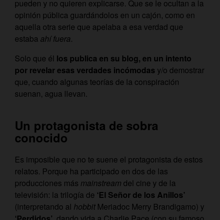
pueden y no quieren explicarse. Que se le ocultan a la
opinión pública guardándolos en un cajón, como en
aquella otra serie que apelaba a esa verdad que
estaba
ahí fuera
.
Solo que él
los publica en su blog, en un intento
por revelar esas verdades incómodas
y/o demostrar
que, cuando algunas teorías de la conspiración
suenan, agua llevan.
Un protagonista de sobra
conocido
Es imposible que no te suene el protagonista de estos
relatos. Porque ha participado en dos de las
producciones más
mainstream
del cine y de la
televisión: la trilogía de
‘El Señor de los Anillos’
(interpretando al
hobbit
Meriadoc Merry Brandigamo) y
‘Perdidos’
, dando vida a Charlie Pace (con su famoso