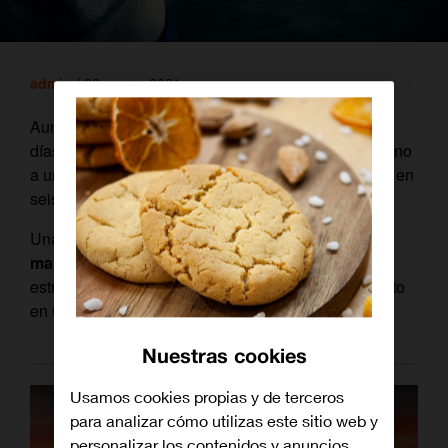
admin
/ 26 enero, 2021
Aunque el mundo real tiene bastante de raro estos
días, aún no supera a algunas ficciones.
Al menos, no
a una historia como
‘The Unknown’
, una antología en
seis capítulos con tintes de horror y
thriller
.
Una serie que
ya puedes disfrutar en modo
maratón
en TV a la carta de
Orange TV
, con el
estreno de su primera y única temporada al completo
en
Canal Orange
.
Nuestras cookies
Usamos cookies propias y de terceros
para analizar cómo utilizas este sitio web y
personalizar los contenidos y anuncios