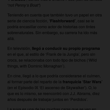
“
not Penny’s Boat”
)
Teniendo en cuenta que también tuvo un papel en otra
serie de ciencia ficción,
‘Flashforward’
, casi se le
podría encasillar como actor de historias con tintes
sobrenaturales. Sin embargo, su carrera ha ido más
allá.
En televisión,
llegó a conducir su propio programa
en el que, al estilo de ‘Frank de la Jungla’, pero sin
crocs, se relacionaba con todo tipo de bichos (‘Wild
things, with Dominic Monaghan’).
En cine, llegó a lo que podría considerarse el culmen,
al formar parte del reparto de la
franquicia ‘Star Wars’
(en el Episodio IX ‘El ascenso de Skywalker’). O, lo
que es lo mismo, se reencontró con J.J. Abrams, diez
años después de trabajar juntos en ‘Perdidos’.
La suya es una de las muchas caras que se ven en