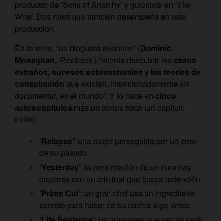
productor de ‘Sons of Anarchy’ y guionista en ‘The
Wire’. Dos roles que también desempeña en esta
producción.
En la serie, “un bloguero anónimo” (
Dominic
Monaghan
, ‘Perdidos’) “intenta descubrir los
casos
extraños, sucesos sobrenaturales y las teorías de
conspiración
que existen, intencionadamente sin
documentar, en el mundo”. Y lo hace en
cinco
actos/capítulos
más un
bonus track
(un capítulo
extra):
‘Relapse’
: una mujer perseguida por un error
de su pasado.
‘Yesterday’
: la perturbación de un cura tras
cruzarse con un criminal que busca redención.
‘Prime Cut’
: un gran chef usa un ingrediente
secreto para hacer de su cocina algo único.
‘Life Sentence’
: un prisionero que pronto será