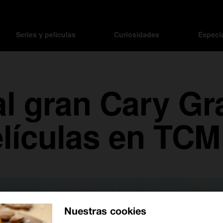
Series y películas
Curiosidades
Especi
l gran Cary Gr
lículas en TCM
Nuestras cookies