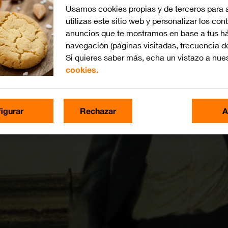
Usamos cookies propias y de terceros para 
utilizas este sitio web y personalizar los con
anuncios que te mostramos en base a tus há
navegación (páginas visitadas, frecuencia d
Si quieres saber más, echa un vistazo a nue
cookies.
igurar
Rechazar
A