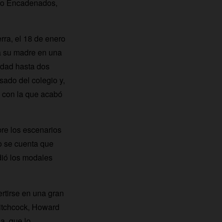
omo Encadenados,
rra, el 18 de enero
 a su madre en una
rdad hasta dos
ado del colegio y,
y con la que acabó
bre los escenarios
o se cuenta que
dió los modales
rtirse en una gran
Hitchcock, Howard
a, que lo