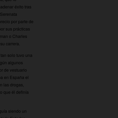
adenar éxito tras
 Serenata
recio por parte de
or sus prácticas
gman o Charles
su carrera.
tan solo tuvo una
egún algunos
or de vestuario
ba en España el
n las drogas,
o que él definía
guía siendo un