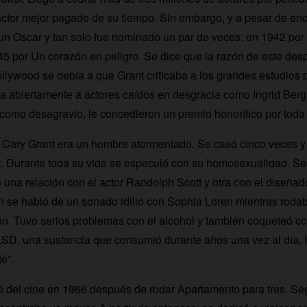
 actor mejor pagado de su tiempo. Sin embargo, y a pesar de enc
un Oscar y tan solo fue nominado un par de veces: en 1942 por
45 por Un corazón en peligro. Se dice que la razón de este desp
lywood se debía a que Grant criticaba a los grandes estudios p
a abiertamente a actores caídos en desgracia como Ingrid Ber
como desagravio, le concedieron un premio honorífico por toda 
 Cary Grant era un hombre atormentado. Se casó cinco veces y 
nt. Durante toda su vida se especuló con su homosexualidad. S
 una relación con el actor Randolph Scott y otra con el diseñad
n se habló de un sonado idilio con Sophia Loren mientras roda
ión. Tuvo serios problemas con el alcohol y también coqueteó co
LSD, una sustancia que consumió durante años una vez al día, l
é”.
ró del cine en 1966 después de rodar Apartamento para tres. Se