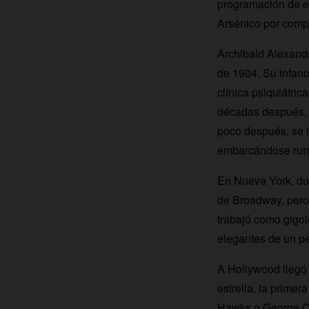
programación de e
Arsénico por compa
Archibald Alexande
de 1904. Su infanc
clínica psiquiátri
décadas después, c
poco después, se i
embarcándose rumb
En Nueva York, dur
de Broadway, pero 
trabajó como gigol
elegantes de un pe
A Hollywood llegó 
estrella, la prime
Hawks o George Cuk