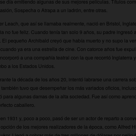
se día emitiendo algunas de sus mejores películas. Títulos c
sión, Sospecha o Atrapa a un ladrón, entre otras.
r Leach, que así se llamaba realmente, nació en Bristol, Inglate
ia no fue feliz. Cuando tenía tan solo 9 años, su padre ingresó
ca. El pequeño Archibald creyó que había muerto y no supo la ve
uando ya era una estrella de cine. Con catorce años fue expuls
ncorporó a una compañía teatral con la que recorrió Inglaterra 
o a los Estados Unidos.
ante la década de los años 20, intentó labrarse una carrera so
también tuvo que desempeñar los más variados oficios, inclus
ó para algunas damas de la alta sociedad. Fue así como apren
rfecto caballero.
en 1931 y, poco a poco, pasó de ser un actor de reparto a conve
ra opción de los mejores realizadores de la época, como Alfred 
or. Llegó a cobrar más de tres millones de dólares por películ