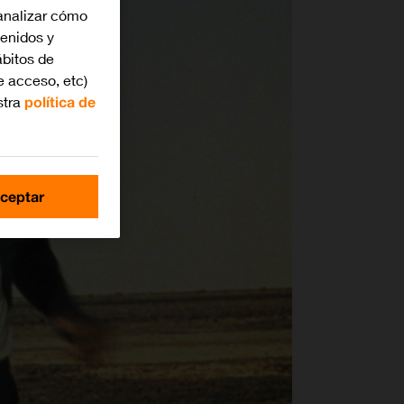
analizar cómo
tenidos y
bitos de
e acceso, etc)
stra
política de
ceptar