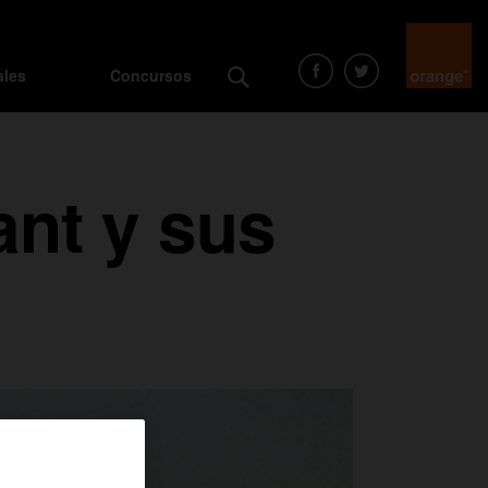
ales
Concursos
ant y sus