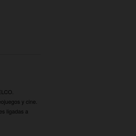
TELCO.
eojuegos y cine.
es ligadas a