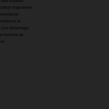
r todo Estados
ectaban fragmentos
 recordando
ntraba en la
ó una hemorragia
 la memoria de
ine.