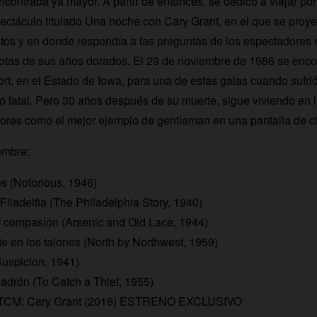
encontraba ya mayor. A partir de entonces, se dedicó a viajar po
ctáculo titulado Una noche con Cary Grant, en el que se proy
tos y en donde respondía a las preguntas de los espectadores
tas de sus años dorados. El 29 de noviembre de 1986 se enco
t, en el Estado de Iowa, para una de estas galas cuando sufri
tó fatal. Pero 30 años después de su muerte, sigue viviendo en
ores como el mejor ejemplo de gentleman en una pantalla de c
embre:
 (Notorious, 1946)
Filadelfia (The Philadelphia Story, 1940)
r compasión (Arsenic and Old Lace, 1944)
e en los talones (North by Northwest, 1959)
uspicion, 1941)
ladrón (To Catch a Thief, 1955)
 TCM: Cary Grant (2016) ESTRENO EXCLUSIVO