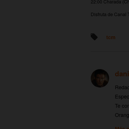
22:00 Charada (Ch
Disfruta de Cana
tcm
dani
Redac
Especi
Te con
Orang
Más a