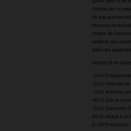
galán, pero él se 
Unidos con un espe
de sus grandes éxi
decenas de anécdo
ciudad de Davenpor
cerebral que resul
todos los espectad
Martes 29 de novi
10:45 Encadenados
12:25 Historias de 
14:20 Arsénico po
16:15 Con la muert
18:30 Sospecha (S
20:10 Atrapa a un 
21:55 Producción