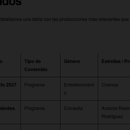
ados
 detallamos una tabla con las producciones más relevantes que
do
Tipo de
Género
Estrellas / 
Contenido
nfo 2027
Programa
Entretenimient
Chenoa
o
 pierdes
Programa
Comedia
Antonio Resi
Rodríguez