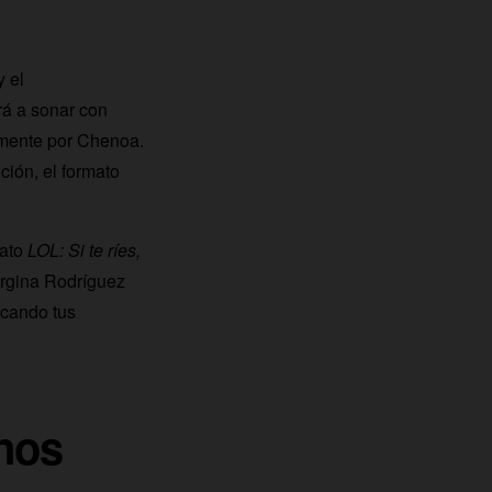
y el
rá a sonar con
mente por Chenoa.
ión, el formato
mato
LOL: Si te ríes,
orgina Rodríguez
icando tus
nos