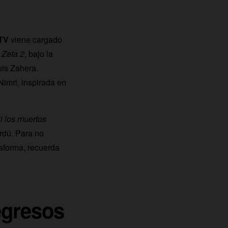
TV
viene cargado
a
Zeta 2
, bajo la
is Zahera.
imri, inspirada en
i los muertos
rdú. Para no
taforma, recuerda
egresos