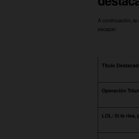
destac
A continuación, te
escapar:
Título Destaca
Operación Triu
LOL: Si te ríes,