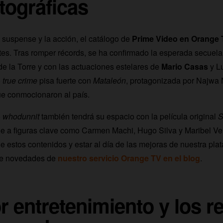
tográficas
 suspense y la acción, el catálogo de
Prime Video en Orange 
es. Tras romper récords, se ha confirmado la esperada secuel
de la Torre y con las actuaciones estelares de
Mario Casas
y Lu
o
true crime
pisa fuerte con
Mataleón
, protagonizada por Najwa N
ue conmocionaron al país.
o
whodunnit
también tendrá su espacio con la película original
S
ne a figuras clave como Carmen Machi, Hugo Silva y Maribel Ve
e estos contenidos y estar al día de las mejoras de nuestra pla
 de novedades de
nuestro servicio Orange TV en el blog
.
r entretenimiento y los r