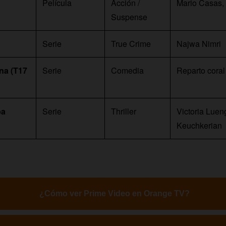
Película
Acción /
Mario Casas,
Suspense
Serie
True Crime
Najwa Nimri
na (T17
Serie
Comedia
Reparto coral
ba
Serie
Thriller
Victoria Luen
Keuchkerian
¿Cómo ver Prime Video en Orange TV?