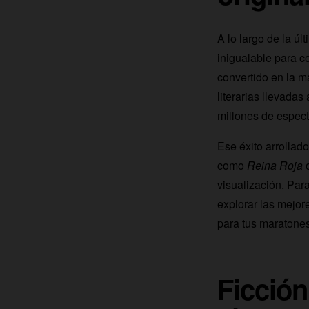
A lo largo de la úl
inigualable para c
convertido en la m
literarias llevadas
millones de espect
Ese éxito arrollado
como
Reina Roja
o
visualización. Par
explorar las mejor
para tus maratones
Ficción