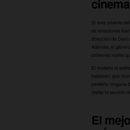
cinema
Si eres amante del
de emociones fuert
dirección de Dani 
Además, el géner
crímenes reales q
El misterio al estil
hablaran
, que reú
perderte ninguna d
visitar la sección
El mejo