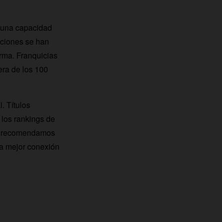
una capacidad
aciones se han
orma. Franquicias
era de los 100
. Títulos
 los rankings de
 te recomendamos
la mejor conexión