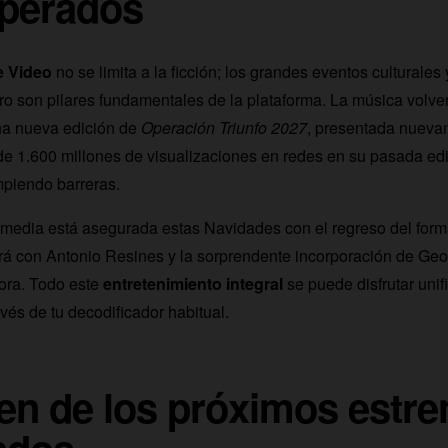
perados
e Video
no se limita a la ficción; los grandes eventos culturales 
ro son pilares fundamentales de la plataforma. La música volve
na nueva edición de
Operación Triunfo 2027
, presentada nueva
e 1.600 millones de visualizaciones en redes en su pasada edic
mpiendo barreras.
comedia está asegurada estas Navidades con el regreso del for
ará con Antonio Resines y la sorprendente incorporación de Ge
ora. Todo este
entretenimiento integral
se puede disfrutar unif
vés de tu decodificador habitual.
n de los próximos estre