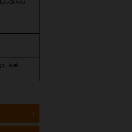
 Luis Zahera
go, Hovik
+