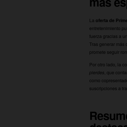
más es
La
oferta de Prim
entretenimiento pu
fuerza gracias a u
Tras generar más d
promete seguir ro
Por otro lado, la 
pierdes
, que cont
como copresentad
suscripciones a tra
Resume