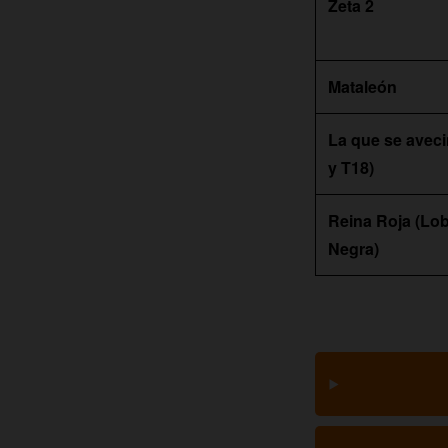
Zeta 2
Mataleón
La que se aveci
y T18)
Reina Roja (Lo
Negra)