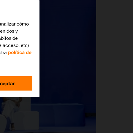
analizar cómo
tenidos y
bitos de
e acceso, etc)
stra
política de
ceptar