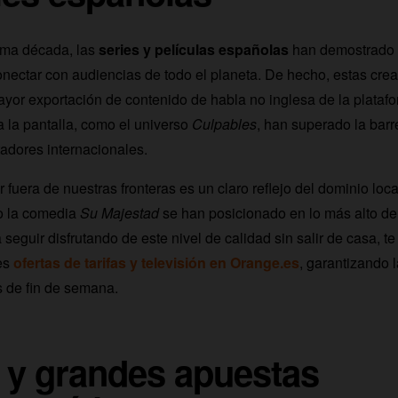
tima década, las
series y películas españolas
han demostrado 
onectar con audiencias de todo el planeta. De hecho, estas cre
ayor exportación de contenido de habla no inglesa de la plataf
 a la pantalla, como el universo
Culpables
, han superado la barr
adores internacionales.
r fuera de nuestras fronteras es un claro reflejo del dominio local
 la comedia
Su Majestad
se han posicionado en lo más alto de
a seguir disfrutando de este nivel de calidad sin salir de casa,
es
ofertas de tarifas y televisión en Orange.es
, garantizando 
 de fin de semana.
 y grandes apuestas