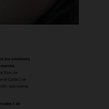
on los creadores
 nuevos
a York, se
e of Cards”) se
cción, que cuenta
rcoles 1 de