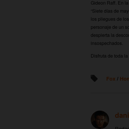
Gideon Raff. En la 
“Siete días de may
los pliegues de los
personaje de un s
despierta la desco
insospechados.
Disfruta de toda l
Fox
/
Ho
dani
Redac