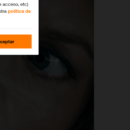
e acceso, etc)
stra
política de
ceptar