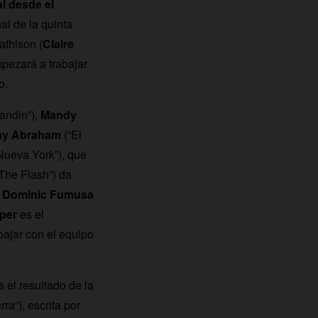
al desde el
l de la quinta
athison (
Claire
pezará a trabajar
o.
andin”),
Mandy
ay Abraham
(“El
 Nueva York”), que
The Flash”) da
;
Dominic Fumusa
per
es el
ajar con el equipo
 el resultado de la
ra”), escrita por