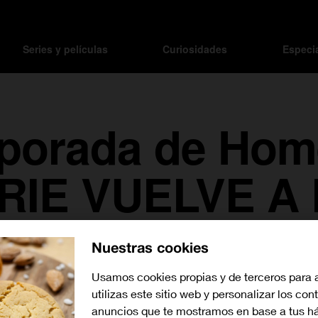
Series y películas
Curiosidades
Especi
porada de Hom
RIE VUELVE A 
Nuestras cookies
Usamos cookies propias y de terceros para 
utilizas este sitio web y personalizar los con
anuncios que te mostramos en base a tus há