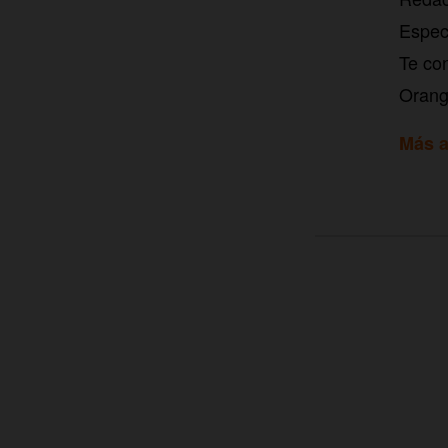
Especi
Te con
Orang
Más a