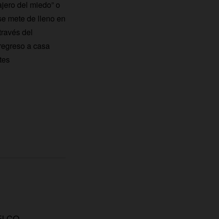
ajero del miedo” o
se mete de lleno en
través del
regreso a casa
tes
TELCO.