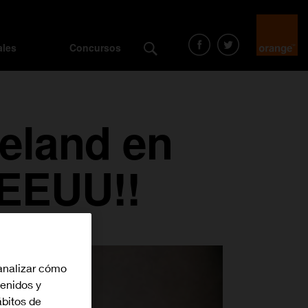
ales
Concursos
eland en
EEUU!!
analizar cómo
tenidos y
bitos de