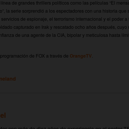
línea de grandes thrillers políticos como las películas “El mens
o”, la serie sorprendió a los espectadores con una historia que 
 servicios de espionaje, el terrorismo internacional y el poder a 
oldado capturado en Irak y rescatado ocho años después, cuyo 
nfianza de una agente de la CIA, bipolar y meticulosa hasta lími
a programación de FOX a través de
OrangeTV
.
meland
el
tor con más de diez años de experiencia en el sector 