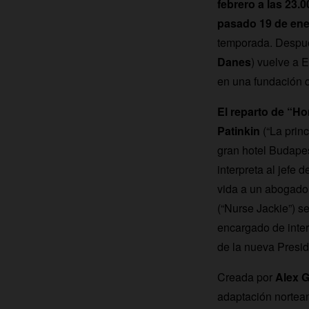
febrero a las 23.0
pasado 19 de ene
temporada. Después
Danes
) vuelve a 
en una fundación 
El reparto de “H
Patinkin
(“La prin
gran hotel Budape
interpreta al jefe 
vida a un abogado 
(“Nurse Jackie”) s
encargado de inter
de la nueva Presid
Creada por
Alex 
adaptación norteame