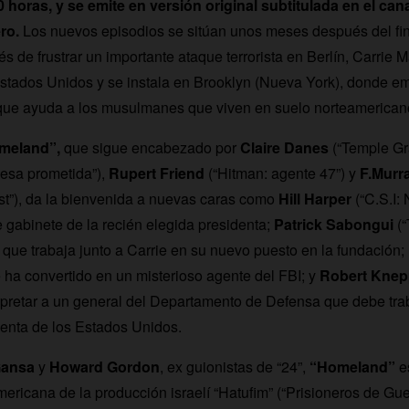
0 horas, y se emite en versión original subtitulada en el can
ro.
Los nuevos episodios se sitúan unos meses después del fina
 de frustrar un importante ataque terrorista en Berlín, Carrie M
Estados Unidos y se instala en Brooklyn (Nueva York), donde em
que ayuda a los musulmanes que viven en suelo norteamerican
omeland”,
que sigue encabezado por
Claire Danes
(“Temple Gr
cesa prometida”),
Rupert Friend
(“Hitman: agente 47”) y
F.Murr
st”), da la bienvenida a nuevas caras como
Hill Harper
(“C.S.I:
de gabinete de la recién elegida presidenta;
Patrick Sabongui
(“
que trabaja junto a Carrie en su nuevo puesto en la fundación
e ha convertido en un misterioso agente del FBI; y
Robert Knep
pretar a un general del Departamento de Defensa que debe trab
enta de los Estados Unidos.
Gansa
y
Howard Gordon
, ex guionistas de “24”,
“Homeland”
es
ricana de la producción israelí “Hatufim” (“Prisioneros de Guer