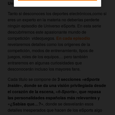
Universo eSports
Tanto si desconoces los deportes electrónicos,como si
eres un experto en la materia no deberías perderte
ningún episodio de Universo eSports. En esta serie
descubriremos este apasionante mundo de
competición videojuegos.
En cada episodio
revelaremos detalles como los orígenes de la
competición, modos de entrenamiento, tipos de
juegos, roles de los equipos… pero también
entraremos en algunas curiosidades que
desconocerán incluso los mayores fans.
Cada título se compone de
3 secciones
«eSports
Inside»
, donde se da una visión privilegiada desde
el corazón de la escena,
«ñ-Sports»
, que repasa
las personalidades españolas más relevantes y
«¿Sabías que…?»
, donde se desvelarán esos
detalles inesperados que hacen de los eSports algo