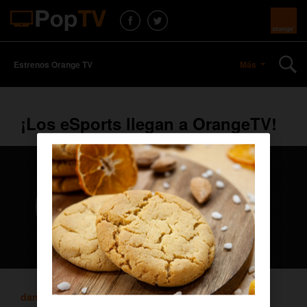
Estrenos Orange TV
Más
¡Los eSports llegan a OrangeTV!
daniel
/ 7 marzo, 2018