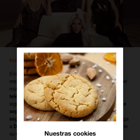
Esther Morales
/ 21 septiembre, 2022
Empresarias, referentes de estilo, abanderadas del
retoque estético y, sin duda, las mayores estrellas del
mundo
reality
.
Cinco diosas del entretenimiento
televisivo
que han creado un sello propio y que
siguen conquistando a la audiencia. El
jueves 22 de
septiembre
el clan K regresará a la pantalla con la
segunda temporada de ‘Las Kardashian’
, que llega
a
Disney+
, disponible en
Orange TV
, casi al ritmo de
Nuestras cookies
su estreno en Estados Unidos.