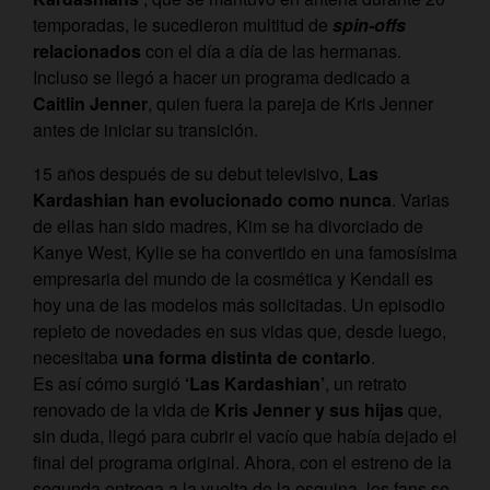
temporadas, le sucedieron multitud de
spin-offs
relacionados
con el día a día de las hermanas.
Incluso se llegó a hacer un programa dedicado a
Caitlin Jenner
, quien fuera la pareja de Kris Jenner
antes de iniciar su transición.
15 años después de su debut televisivo,
Las
Kardashian han evolucionado como nunca
. Varias
de ellas han sido madres, Kim se ha divorciado de
Kanye West, Kylie se ha convertido en una famosísima
empresaria del mundo de la cosmética y Kendall es
hoy una de las modelos más solicitadas. Un episodio
repleto de novedades en sus vidas que, desde luego,
necesitaba
una forma distinta de contarlo
.
Es así cómo surgió
‘Las Kardashian’
, un retrato
renovado de la vida de
Kris Jenner y sus hijas
que,
sin duda, llegó para cubrir el vacío que había dejado el
final del programa original. Ahora, con el estreno de la
segunda entrega a la vuelta de la esquina, los fans se