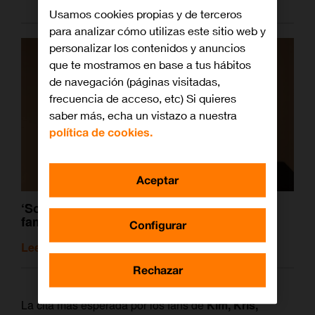
Usamos cookies propias y de terceros
para analizar cómo utilizas este sitio web y
personalizar los contenidos y anuncios
que te mostramos en base a tus hábitos
de navegación (páginas visitadas,
frecuencia de acceso, etc) Si quieres
saber más, echa un vistazo a nuestra
política de cookies.
Aceptar
‘Soy Georgina’ y otros ‘docurealities’ de
famosos que son todo lujo y ostentación
Configurar
Leer artículo relacionado
Rechazar
La cita más esperada por los fans de
Kim, Kris,