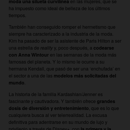
moda una silueta curvilínea
en las mujeres, que se
ha impuesto como ideal de belleza de los últimos
tiempos.
También han conseguido romper el hermetismo que
siempre ha caracterizado a la industria de la moda.
Kim ha pasado de ser la asistente de Paris Hilton a ser
una estrella de
reality
y, poco después, a
codearse
con Anna Wintour
en las semanas de la moda más
famosas del planeta. Y lo mismo le ocurre a su
hermana Kendall, que pasó de ser una ‘enchufada’ en
el sector a una de las
modelos más solicitadas del
mundo
.
La historia de la familia Kardashian/Jenner es
fascinante y cautivadora. Y también ofrece
grandes
dosis de diversión y entretenimiento
, que es lo que
cualquiera busca al ver telerrealidad. La excusa
definitiva para adentrarse en su mundo de lujo y
privilegio a través de Disney+, con
la primera y la