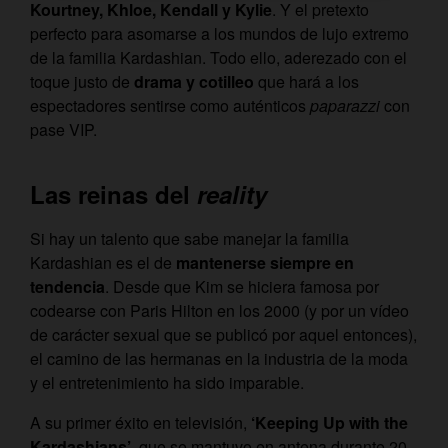
Kourtney, Khloe, Kendall y Kylie
. Y el pretexto
perfecto para asomarse a los mundos de lujo extremo
de la familia Kardashian. Todo ello, aderezado con el
toque justo de
drama y cotilleo
que hará a los
espectadores sentirse como auténticos
paparazzi
con
pase VIP.
Las reinas del
reality
Si hay un talento que sabe manejar la familia
Kardashian es el de
mantenerse siempre en
tendencia
. Desde que Kim se hiciera famosa por
codearse con Paris Hilton en los 2000 (y por un vídeo
de carácter sexual que se publicó por aquel entonces),
el camino de las hermanas en la industria de la moda
y el entretenimiento ha sido imparable.
A su primer éxito en televisión,
‘Keeping Up with the
Kardashians’
, que se mantuvo en antena durante 20