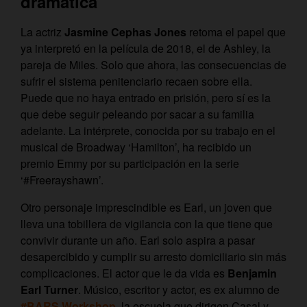
dramática
La actriz
Jasmine Cephas Jones
retoma el papel que
ya interpretó en la película de 2018, el de Ashley, la
pareja de Miles. Solo que ahora, las consecuencias de
sufrir el sistema penitenciario recaen sobre ella.
Puede que no haya entrado en prisión, pero sí es la
que debe seguir peleando por sacar a su familia
adelante. La intérprete, conocida por su trabajo en el
musical de Broadway ‘Hamilton’, ha recibido un
premio Emmy por su participación en la serie
‘#Freerayshawn’.
Otro personaje imprescindible es Earl, un joven que
lleva una tobillera de vigilancia con la que tiene que
convivir durante un año. Earl solo aspira a pasar
desapercibido y cumplir su arresto domiciliario sin más
complicaciones. El actor que le da vida es
Benjamin
Earl Turner
. Músico, escritor y actor, es ex alumno de
#BARS Workshop
, la escuela que dirigen Casal y