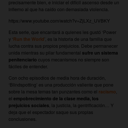
precisamente bien, e iniciar el difícil ascenso desde un
infierno al que ha caído con demasiada violencia.
https://www.youtube.com/watch?v=ZjLXz_UVBKY
Esta serie, que encantará a quienes les gustó ‘Power
y ‘
Run the World
’, es la historia de una familia que
lucha contra sus propios prejuicios. Debe permanecer
unida mientras su pilar fundamental
sufre un sistema
penitenciario
cuyos mecanismos no siempre son
fáciles de entender.
Con ocho episodios de media hora de duración,
‘Blindspotting’ es una producción valiente que pone
sobre la mesa temas tan punzantes como el
racismo
,
el
empobrecimiento de la clase media, los
prejuicios sociales
, la justicia, la gentrificación… Y
deja que el espectador saque sus propias
conclusiones.