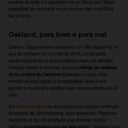
encima de todo. La ganadora de un Óscar por ‘Mejor
imposible’ se convierte en el nombre más mediático
de la serie.
Oakland, para bien o para mal
Casal y Diggs quieren recuperar con ‘Blindspotting’ lo
que ya iniciaron en la cinta de 2018, un proyecto
personalísimo en el que invirtieron casi una década.
Amigos desde la infancia, querían
reflejar la realidad
de la ciudad de Oakland
(Estados Unidos). Han
crecido en esa región y consideraban que ni sus
gentes ni su cultura estaban bien representados en el
cine.
Así
expresa Casal
su entusiasmo por poder continuar
la historia de ‘Blindspotting’ para televisión: “Estamos
haciendo el tipo de producto que durante mucho
tiempo
esperábamos ver en televisión
, centrado solo