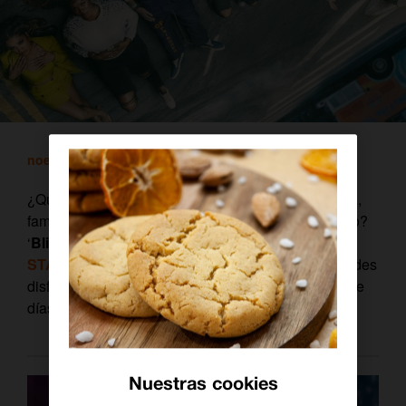
noeliamartinez
/ 7 junio, 2021
¿Qué ocurre cuando tu frágil estabilidad económica,
familiar y emocional salta por los aires en un minuto?
‘
Blindspotting’
es la ácida serie original de
STARZPLAY
que se estrena el
13 de junio
. Y puedes
disfrutarla a través de
Orange TV
, tan solo un par de
días después de su preestreno mundial.
Nuestras cookies