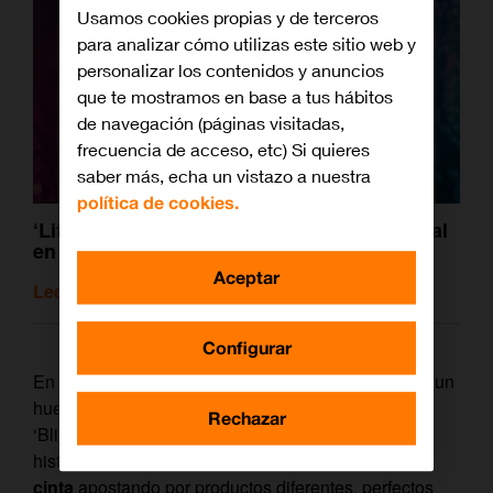
Usamos cookies propias y de terceros
para analizar cómo utilizas este sitio web y
personalizar los contenidos y anuncios
que te mostramos en base a tus hábitos
de navegación (páginas visitadas,
frecuencia de acceso, etc) Si quieres
saber más, echa un vistazo a nuestra
política de cookies.
‘Little Birds’, un viaje al Tánger más sensual
en los años cincuenta
Aceptar
Leer artículo relacionado
Configurar
En 2018, Rafael Casal y Daveed Diggs se hicieron un
hueco en el circuito independiente con la película
Rechazar
‘Blindspotting’. Ahora, los creadores retoman la
historia
seis meses después de que acabara la
cinta
apostando por productos diferentes, perfectos