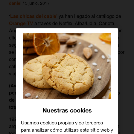
daniel
/ 5 junio, 2017
‘
Las chicas del cable’
ya han llegado al catálogo de
Orange TV
a través de Netflix. Alba/Lidia, Carlota,
Ángeles y Marga han entrado en nuestras vidas y con
ello la expectación por saber qué será de ellas en la
segunda temporada. Todavía queda mucho, apenas
se ha estrenado la ficción de Bambú, pero el mono por
conocer qué sucederá nos hace buscarlas por las
calles de
Madrid
hasta encontrarlas. ¿Te vienes de
viaje con nosotros?
(Aviso: Este post no contiene spoilers directos,
pero es recomendable haber visto algún capítulo
de la ficción para poder entender con mayor
totalidad su contenido)
Nuestras cookies
1928 no está tan lejano como parece de la
Usamos cookies propias y de terceros
arquitectura madrileña. Por sus calles más céntricas
para analizar cómo utilizas este sitio web y
todavía pueden respirarse sus edificios más icónicos,