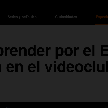
Series y películas
Curiosidades
Especi
prender por el 
 en el videoclu