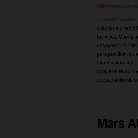
https://www.you
La novia cadáver
victoriana y necróf
los vivos. Cuenta l
ensayando la cerem
para practicar. Cu
termina siendo el 
convierte en su nu
apesadumbrada en 
Mars At