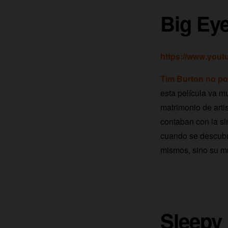
Big Ey
https://www.yo
Tim Burton no pod
esta película va mu
matrimonio de arti
contaban con la si
cuando se descubre
mismos, sino su mu
Sleepy