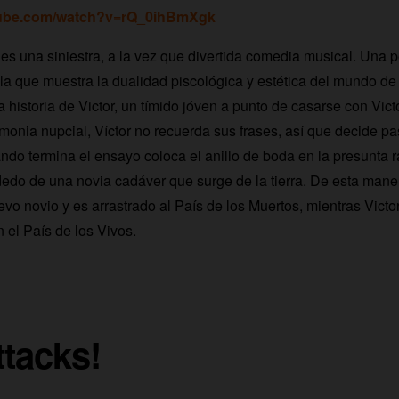
tube.com/watch?v=rQ_0ihBmXgk
es una siniestra, a la vez que divertida comedia musical. Una p
ila que muestra la dualidad piscológica y estética del mundo de
a historia de Victor, un tímido jóven a punto de casarse con Vic
onia nupcial, Víctor no recuerda sus frases, así que decide pa
ando termina el ensayo coloca el anillo de boda en la presunta r
dedo de una novia cadáver que surge de la tierra. De esta maner
evo novio y es arrastrado al País de los Muertos, mientras Victo
el País de los Vivos.
tacks!