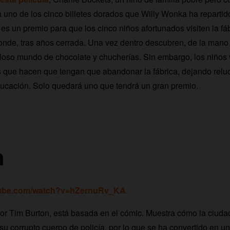
 uno de los cinco billetes dorados que Willy Wonka ha repartido
 es un premio para que los cinco niños afortunados visiten la fá
onde, tras años cerrada. Una vez dentro descubren, de la mano 
loso mundo de chocolate y chucherías. Sin embargo, los niños 
 que hacen que tengan que abandonar la fábrica, dejando reluc
ucación. Solo quedará uno que tendrá un gran premio.
n
tube.com/watch?v=hZernuRv_KA
 por Tim Burton, está basada en el cómic. Muestra cómo la ciud
 su corrupto cuerpo de policía, por lo que se ha convertido en u