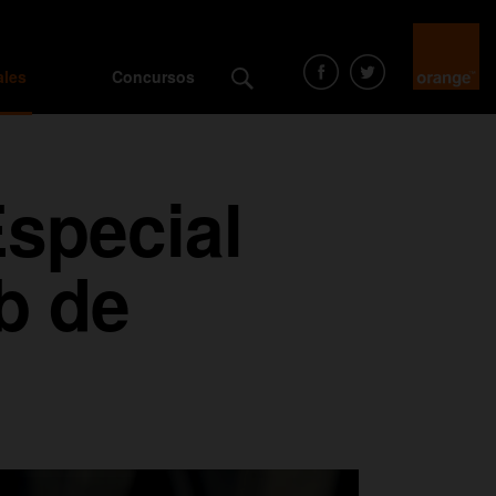
ales
Concursos
Especial
b de