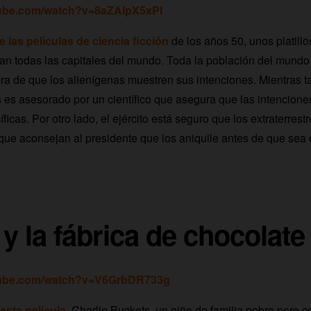
tube.com/watch?v=8aZAlpX5xPI
e las películas de ciencia ficción
de los años 50, unos platillo
an todas las capitales del mundo. Toda la población del mund
ra de que los alienígenas muestren sus intenciones. Mientras ta
es asesorado por un científico que asegura que las intencione
ficas. Por otro lado, el ejército está seguro que los extraterres
 que aconsejan al presidente que los aniquile antes de que sea
 y la fábrica de chocolate
tube.com/watch?v=V6GrbDR733g
esta película
, Charlie Buckets, un niño de familia pobre pero c