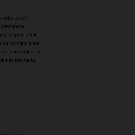
s volantes del
o permanece
nto, el presidente
s de los marcianos
tre no han venido en
 demasiado tarde.
on un gran