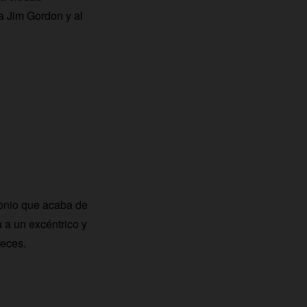
a Jim Gordon y al
onio que acaba de
a a un excéntrico y
veces.