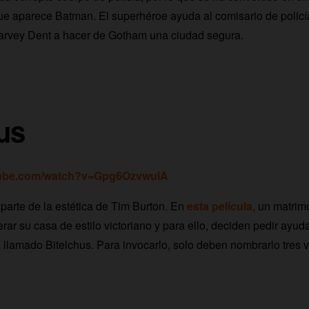
ue aparece Batman. El superhéroe ayuda al comisario de policí
o Harvey Dent a hacer de Gotham una ciudad segura.
us
tube.com/watch?v=Gpg6OzvwuiA
parte de la estética de Tim Burton. En
esta película,
un matrim
rar su casa de estilo victoriano y para ello, deciden pedir ayud
 llamado Bitelchus. Para invocarlo, solo deben nombrarlo tres 