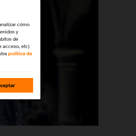
analizar cómo
tenidos y
bitos de
e acceso, etc)
stra
política de
ceptar