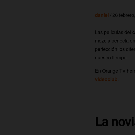
daniel
/ 26 febrero
Las películas del
c
mezcla perfecta ent
perfección los dife
nuestro tiempo.
En Orange TV hemo
videoclub
.
La novi