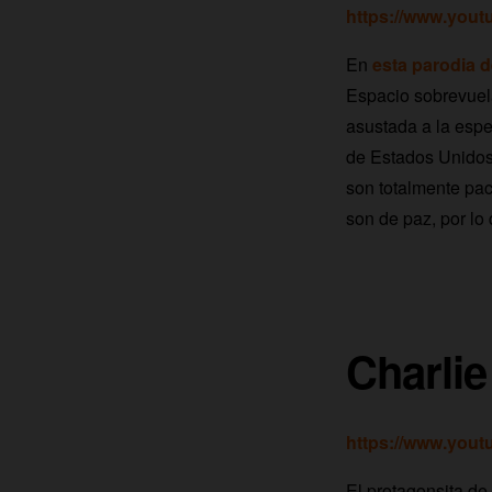
https://www.you
En
esta parodia d
Espacio sobrevuel
asustada a la espe
de Estados Unidos 
son totalmente pací
son de paz, por lo
Charlie
https://www.you
El protagonsita de