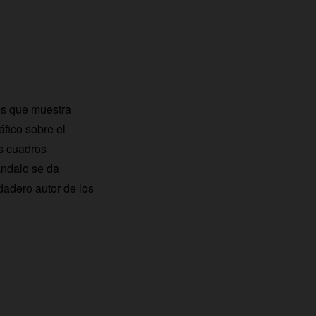
ros que muestra
áfico sobre el
us cuadros
ándalo se da
dadero autor de los