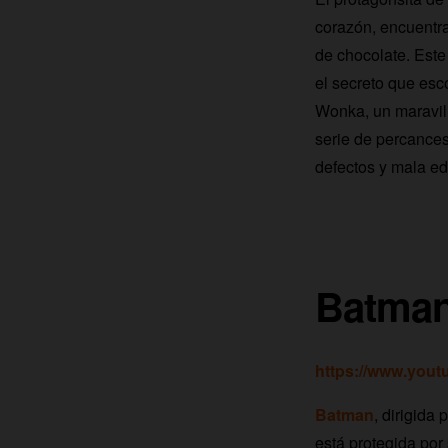
corazón, encuentra
de chocolate. Este
el secreto que esc
Wonka, un maravil
serie de percances
defectos y mala ed
Batma
https://www.you
Batman
, dirigida
está protegida por