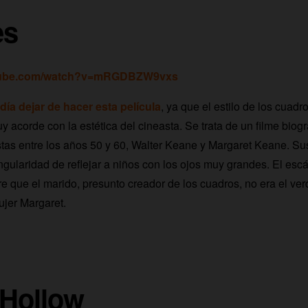
es
utube.com/watch?v=mRGDBZW9vxs
ía dejar de hacer esta película
, ya que el estilo de los cuad
y acorde con la estética del cineasta. Se trata de un filme biogr
stas entre los años 50 y 60, Walter Keane y Margaret Keane. S
ngularidad de reflejar a niños con los ojos muy grandes. El esc
 que el marido, presunto creador de los cuadros, no era el ver
jer Margaret.
 Hollow