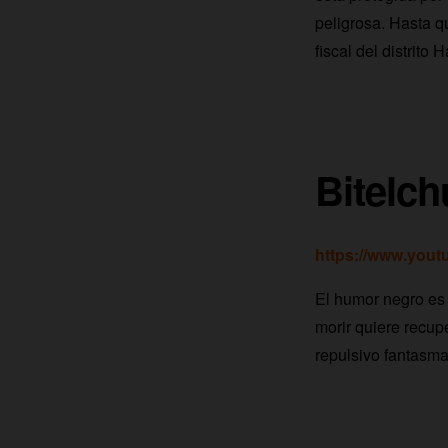
peligrosa. Hasta q
fiscal del distrit
Bitelch
https://www.you
El humor negro es 
morir quiere recupe
repulsivo fantasma