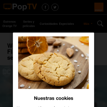
Estrenos
Series y
Curiosidades
Especiales
Más
Orange TV
películas
Wonder Woman visita la tienda
Flagship de Sol este fin de
semana
Nuestras cookies