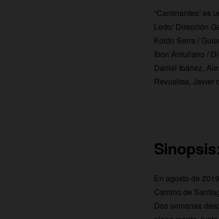
“Caminantes” es u
Ledo/ Dirección Ge
Koldo Serra / Gui
Ibon Antuñano / Di
Daniel Ibáñez, Al
Revueltas, Javier
Sinopsis
En agosto de 2019,
Camino de Santiago.
Dos semanas despué