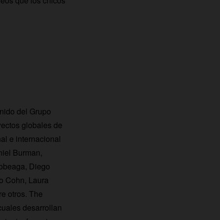
deos que los chicos
enido del Grupo
ectos globales de
al e internacional
niel Burman,
Cobeaga, Diego
no Cohn, Laura
re otros. The
cuales desarrollan