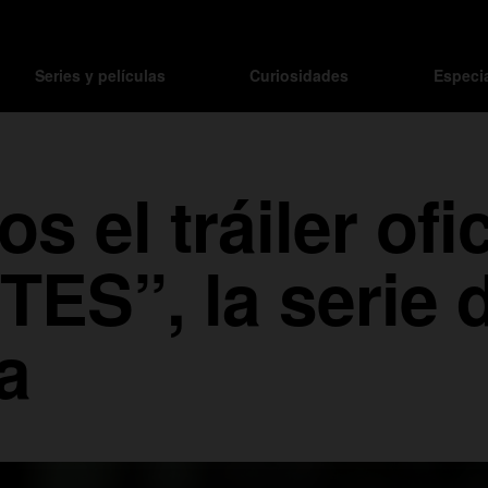
Series y películas
Curiosidades
Especi
 el tráiler ofic
S”, la serie d
a