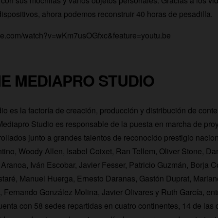
 con sus mochilas y varios objetos personales. Gracias a los vi
ispositivos, ahora podemos reconstruir 40 horas de pesadilla.
ube.com/watch?v=wKm7usOGfxc&feature=youtu.be
HE MEDIAPRO STUDIO
o es la factoría de creación, producción y distribución de cont
iapro Studio es responsable de la puesta en marcha de proy
rollados junto a grandes talentos de reconocido prestigio nacion
ino, Woody Allen, Isabel Coixet, Ran Tellem, Oliver Stone, Da
Aranoa, Iván Escobar, Javier Fesser, Patricio Guzmán, Borja 
staré, Manuel Huerga, Ernesto Daranas, Gastón Duprat, Maria
l, Fernando González Molina, Javier Olivares y Ruth García, ent
enta con 58 sedes repartidas en cuatro continentes, 14 de las 