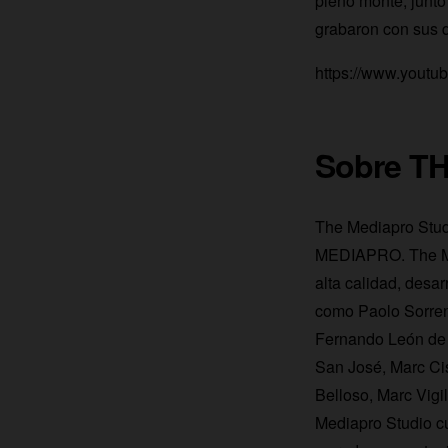
pleno monte, junto
grabaron con sus d
https://www.yout
Sobre T
The Mediapro Studi
MEDIAPRO. The Med
alta calidad, desar
como Paolo Sorrent
Fernando León de 
San José, Marc Ci
Belloso, Marc Vigi
Mediapro Studio cu