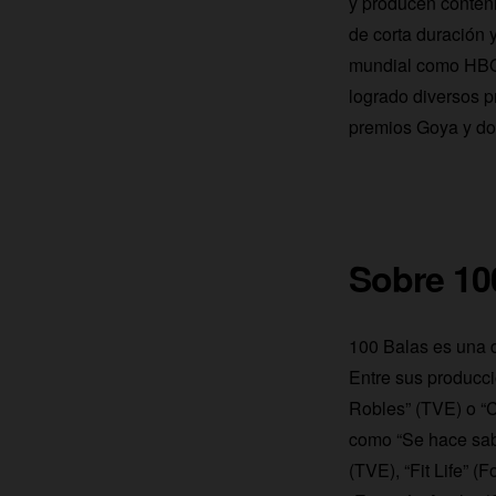
y producen conteni
de corta duración 
mundial como HBO,
logrado diversos p
premios Goya y d
Sobre 1
100 Balas es una 
Entre sus producci
Robles” (TVE) o “C
como “Se hace sabe
(TVE), “Fit Life” (