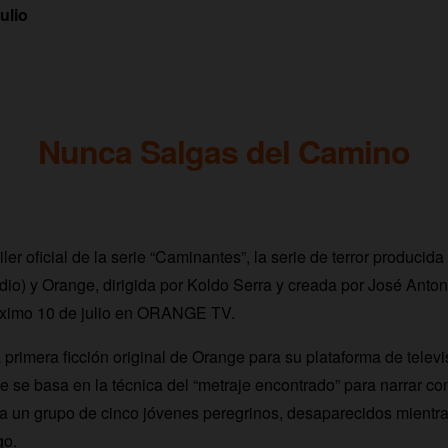
ulio
Nunca Salgas del Camino
ler oficial de la serie “Caminantes”, la serie de terror producid
io) y Orange, dirigida por Koldo Serra y creada por José Anto
róximo 10 de julio en ORANGE TV.
 primera ficción original de Orange para su plataforma de telev
serie se basa en la técnica del “metraje encontrado” para narrar co
 a un grupo de cinco jóvenes peregrinos, desaparecidos mientras
go.