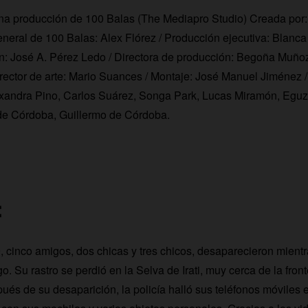
na producción de 100 Balas (The Mediapro Studio) Creada por:
neral de 100 Balas: Alex Flórez / Producción ejecutiva: Blanca
on: José A. Pérez Ledo / Directora de producción: Begoña Muñ
rector de arte: Mario Suances / Montaje: José Manuel Jiménez / 
exandra Pino, Carlos Suárez, Songa Park, Lucas Miramón, Eguz
 de Córdoba, Guillermo de Córdoba.
:
 cinco amigos, dos chicas y tres chicos, desaparecieron mientr
 Su rastro se perdió en la Selva de Irati, muy cerca de la front
s de su desaparición, la policía halló sus teléfonos móviles 