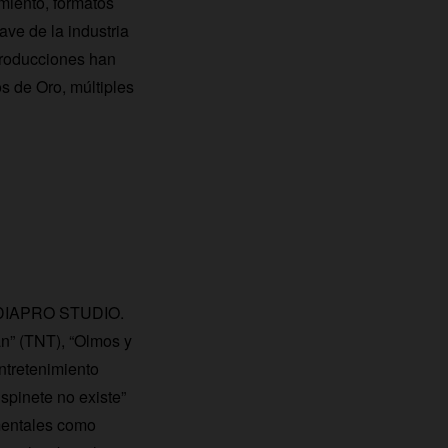
miento, formatos
ve de la industria
producciones han
s de Oro, múltiples
MEDIAPRO STUDIO.
an” (TNT), “Olmos y
ntretenimiento
spinete no existe”
umentales como