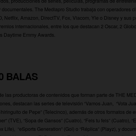
dos, producciones de series, películas, programas de entreteni
y documentales. The Mediapro Studio trabaja con operadores cla
 Netflix, Amazon, DirectTV, Fox, Viacom, Yle o Disney y sus 
remios internacionales, entre los que destacan 2 Oscar, 2 Globo
os Daytime Emmy Awards.
00 BALAS
de las productoras de contenidos que forman parte de THE 
ones, destacan las series de televisión “Vamos Juan, “Vota Ju
hiringuito de Pepe” (Telecinco), además de otros formatos de e
r” (TVE), “Sopa de Gansos” (Cuatro), “Feis tu feis” (Cuatro), “E
Fox Life), “eSports Generation” (Gol) o “Réplica” (Playz), y doc