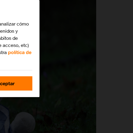
analizar cómo
tenidos y
bitos de
e acceso, etc)
stra
política de
ceptar