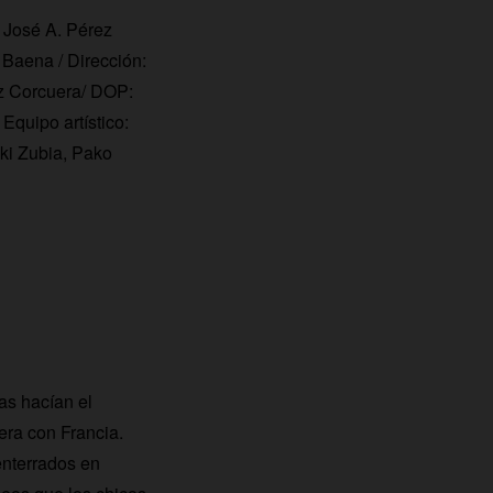
 José A. Pérez
 Baena / Dirección:
oz Corcuera/ DOP:
Equipo artístico:
ki Zubia, Pako
as hacían el
era con Francia.
enterrados en