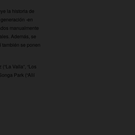
ye la historia de
 generación -en
urados manualmente
nales. Además, se
uí también se ponen
 (“La Valla”, “Los
Songa Park (“Allí