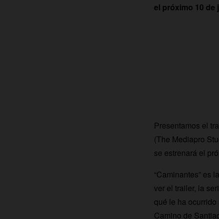
el próximo 10 de j
Presentamos el trai
(The Mediapro Stud
se estrenará el p
“Caminantes” es la
ver el trailer, la 
qué le ha ocurrido
Camino de Santia