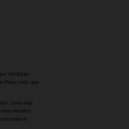
a por 100 Balas
nio Pérez Ledo, que
isión. Como deja
n ritmo frenético
 recorrían el