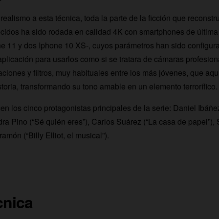
ealismo a esta técnica, toda la parte de la ficción que reconstru
ecidos ha sido rodada en calidad 4K con smartphones de última
ne 11 y dos Iphone 10 XS-, cuyos parámetros han sido config
plicación para usarlos como si se tratara de cámaras profesio
caciones y filtros, muy habituales entre los más jóvenes, que aq
istoria, transformando su tono amable en un elemento terrorífico.
cen los cinco protagonistas principales de la serie: Daniel Ibáñez
dra Pino (“Sé quién eres”), Carlos Suárez (“La casa de papel”), 
amón (“Billy Elliot, el musical”).
cnica