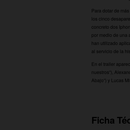
Para dotar de más r
los cinco desapar
concreto dos Ipho
por medio de una a
han utilizado apli
al servicio de la h
En el trailer apare
nuestros”), Alexan
Abajo”) y Lucas Mir
Ficha Té