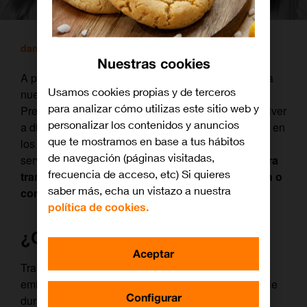
daniel
/ 11 julio, 2017
Nuestras cookies
A partir de hoy el servicio de Orange TV incluye una
Usamos cookies propias y de terceros
nueva funcionalidad , exclusiva para los canales
para analizar cómo utilizas este sitio web y
Premium (más de 50), que permite a los clientes volver
personalizar los contenidos y anuncios
a disfrutar de los
programas
que han sido emitidos en
que te mostramos en base a tus hábitos
los últimos siete días en la plataforma de TV . Este
de navegación (páginas visitadas,
servicio
se activará, sin coste alguno y de manera
frecuencia de acceso, etc) Si quieres
transparente, a
t
odos los clientes que ya tengan o
saber más, echa un vistazo a nuestra
contraten Orange TV.
política de cookies.
¿Cómo funciona?
Aceptar
Transcurridos unos minutos desde que finalice la
emisión del programa, el contenido estará disponible
Configurar
durante una semana. Para disfrutar del mismo el