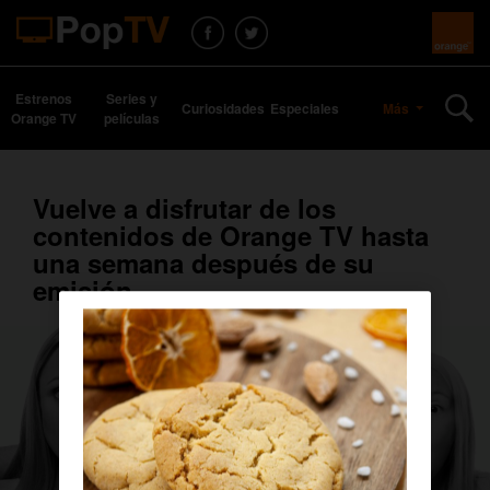
Estrenos
Series y
Curiosidades
Especiales
Más
Orange TV
películas
Vuelve a disfrutar de los
contenidos de Orange TV hasta
una semana después de su
emisión