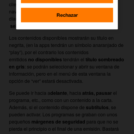
cliente accederá a la guía de programación, y
navegará entre las emisiones pasadas (máximo 7
Rechazar
días) hasta encontrar el programa deseado para
seleccionarlo
como cualquier otra emisión.
Los contenidos disponibles mostrarán su título en
negrita, (en la apps tendrán un símbolo anaranjado de
“play”), por el contrario los contenidos
emitidos
no
disponibles
tendrán el
título sombreado
en gris
: se podrán seleccionar y abrir su ventana de
información, pero en el menú de esta ventana la
opción de “ver” estará desactivada.
Se puede ir hacia a
delante
, hacia
atrás, pausar
el
programa, etc., como con un contenido a la carta.
Además, si el contenido dispone de
subtítulos
, se
pueden activar. Los programas se graban con unos
pequeños
márgenes de seguridad
para que no se
pierda el principio o el final de una emisión. Bastará