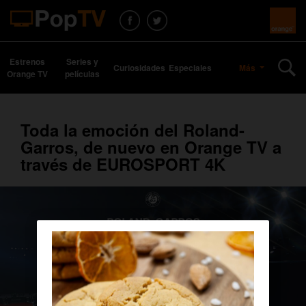
Estrenos
Series y
Curiosidades
Especiales
Más
Orange TV
películas
Toda la emoción del Roland-
Garros, de nuevo en Orange TV a
través de EUROSPORT 4K