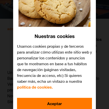
admin
/ 26 mayo, 2021
Nuestras cookies
Desde el 30 de mayo hasta el 13 de junio, los
clientes de Orange TV podrán disfrutar en
Usamos cookies propias y de terceros
calidad 4K de hasta cinco partidos diarios
para analizar cómo utilizas este sitio web y
desde la pista central de París.
personalizar los contenidos y anuncios
que te mostramos en base a tus hábitos
de navegación (páginas visitadas,
Un año más, los españoles Rafa Nadal, Roberto
frecuencia de acceso, etc) Si quieres
Bautista, Pablo Carreño, Feliciano López o Fernando
saber más, echa un vistazo a nuestra
Verdasco se medirán en las pistas de París con
política de cookies.
primeras figuras del ranking mundial de ATP como
Novak Djokovic, Roger Federer, Daniil Medvédev,
Stéfanos Tsitsipás o Dominic Thiem.
Aceptar