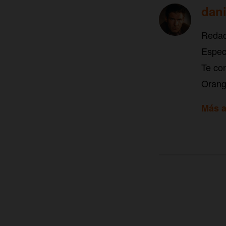
dani
Redac
Especi
Te con
Orang
Más a