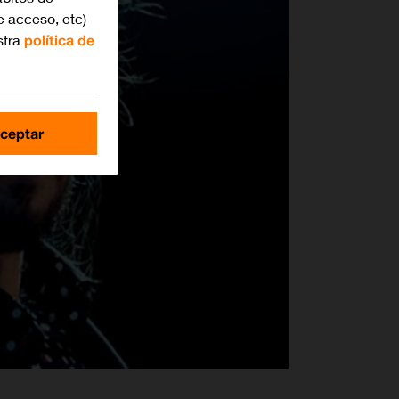
e acceso, etc)
stra
política de
ceptar