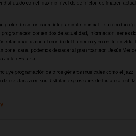
ser disfrutado con el máximo nivel de definición de imagen actu
retende ser un canal íntegramente musical. También incorp
 programación contenidos de actualidad, información, series d
ón relacionados con el mundo del flamenco y su estilo de vida. 
án por el canal podemos destacar al gran “cantaor” Jesús Ménde
o Julián Estrada.
ncluye programación de otros géneros musicales como el jazz, el
a danza clásica en sus distintas expresiones de fusión con el f
TV