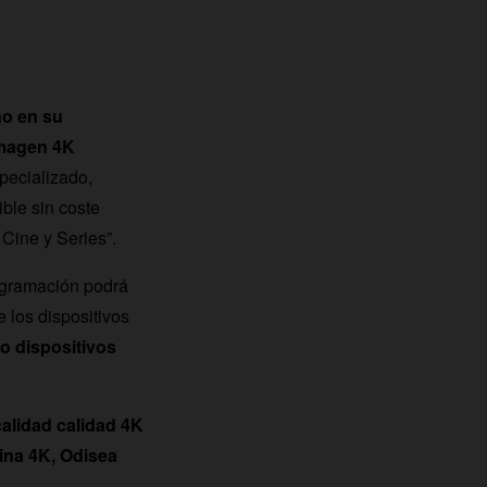
no en su
imagen 4K
pecializado,
ible sin coste
Cine y Series”.
ogramación podrá
e los dispositivos
o dispositivos
calidad calidad 4K
ina 4K, Odisea