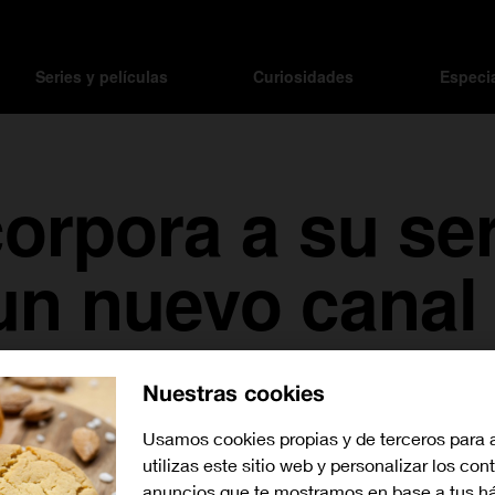
Series y películas
Curiosidades
Especi
orpora a su ser
 un nuevo canal
MENCO
Nuestras cookies
Usamos cookies propias y de terceros para 
utilizas este sitio web y personalizar los con
anuncios que te mostramos en base a tus há