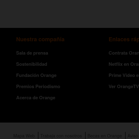
Nuestra compañía
Enlaces rá
Sala de prensa
Contrata Ora
Sostenibilidad
Netflix en Or
Fundación Orange
Prime Video 
Premios Periodismo
Ver OrangeTV
Acerca de Orange
Mapa Web
Trabaja con nosotros
Becas en Orange
Aviso