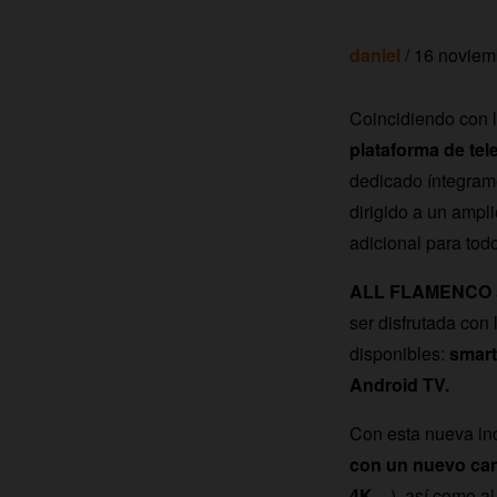
daniel
/ 16 noviem
Coincidiendo con l
plataforma de te
dedicado íntegrame
dirigido a un ampl
adicional para tod
ALL FLAMENCO se i
ser disfrutada con 
disponibles:
smart
Android TV.
Con esta nueva in
con un nuevo can
4K…
), así como a