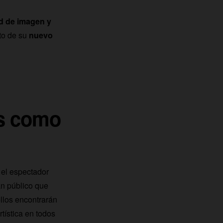
d de imagen y
to de su
nuevo
as como
 el espectador
an público que
llos encontrarán
tística en todos