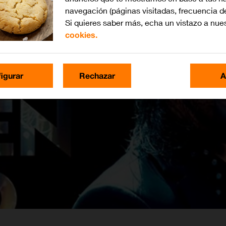
navegación (páginas visitadas, frecuencia d
Si quieres saber más, echa un vistazo a nue
cookies.
igurar
Rechazar
A