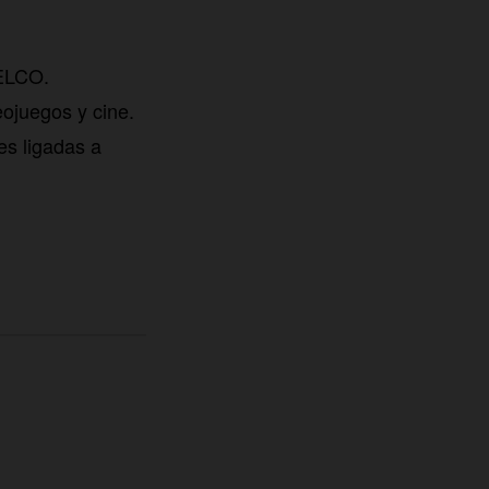
TELCO.
eojuegos y cine.
es ligadas a