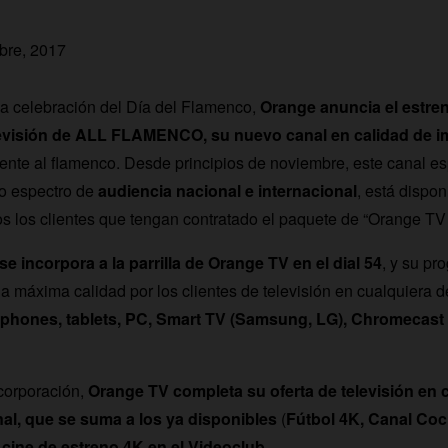
bre, 2017
a celebración del Día del Flamenco,
Orange anuncia el estre
levisión de ALL FLAMENCO, su nuevo canal en calidad de 
nte al flamenco. Desde principios de noviembre, este canal es
io espectro de
audiencia nacional e internacional
, está dispon
os los clientes que tengan contratado el paquete de “Orange TV 
ncorpora a la parrilla de Orange TV en el dial 54
, y su pr
la máxima calidad por los clientes de televisión en cualquiera d
phones, tablets, PC, Smart TV (Samsung, LG), Chromecast 
corporación,
Orange TV completa su oferta de televisión en 
al, que se suma a los ya disponibles
(
Fútbol 4K, Canal Coc
l
cine de estreno 4K
en el Videoclub
.