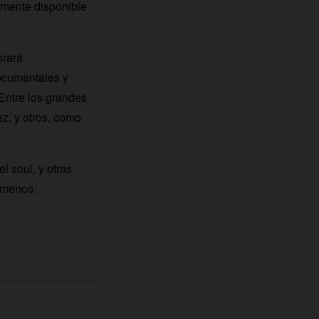
almente disponible
orará
ocumentales y
Entre los grandes
z, y otros, como
 soul, y otras
lamenco.