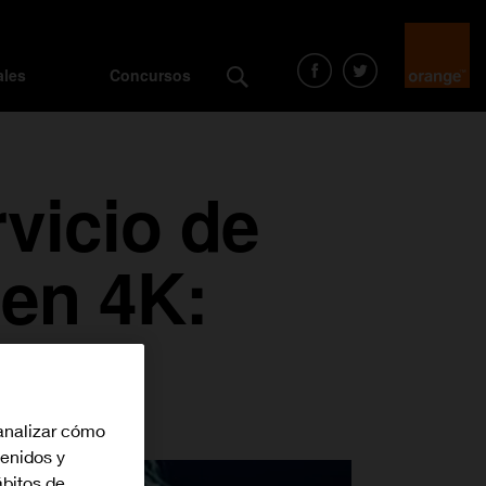
ales
Concursos
vicio de
 en 4K:
analizar cómo
tenidos y
bitos de