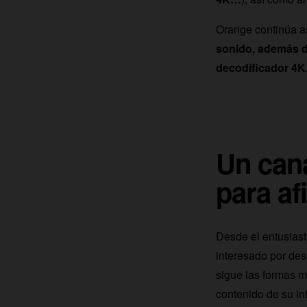
Orange continúa así
sonido, además d
decodificador 4K
Un cana
para af
Desde el entusiast
interesado por des
sigue las formas m
contenido de su in