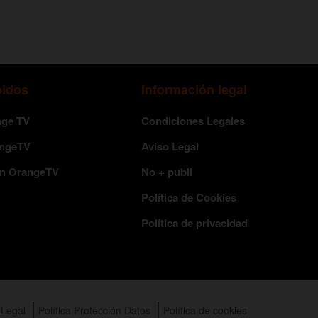
pidos
Información legal
nge TV
Condiciones Legales
angeTV
Aviso Legal
en OrangeTV
No + publi
Política de Cookies
Política de privacidad
 Legal
Política Protección Datos
Política de cookies