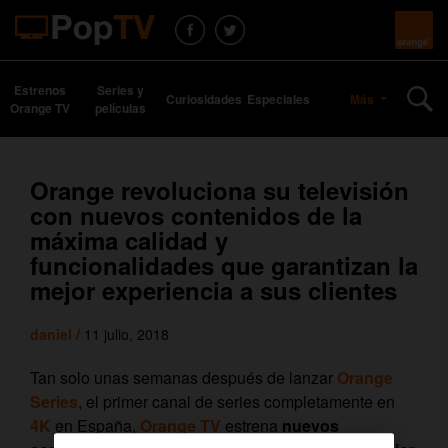
Estrenos
Series y
Curiosidades
Especiales
Más
Orange TV
películas
Orange revoluciona su televisión
con nuevos contenidos de la
máxima calidad y
funcionalidades que garantizan la
mejor experiencia a sus clientes
daniel
/ 11 julio, 2018
Tan solo unas semanas después de lanzar
Orange
Series
, el primer canal de series completamente en
4K
en España,
Orange TV
estrena
nuevos