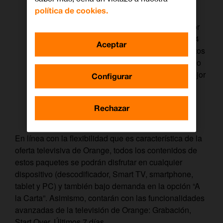
política de cookies.
Música Premium
:
Para disfrutar con la mejor
música clásica, ópera, danza, ballets, jazz 24
Aceptar
horas, una selección de los mejores conciertos
y música en vivo. Además de contenidos bajo
demanda para disfrutar desde casa de la mejor
Configurar
ópera del Teatro Real.
Rechazar
En línea con la flexibilidad que es característica de la
oferta televisiva de Orange, todos los contenidos de
estos paquetes se podrán disfrutar en cualquier
dispositivo (descodificador, Smart TV, smartphone,
tablet y PC) y también bajo demanda en la opción “A
la Carta”. Asimismo, contarán con las funcionalidades
avanzadas de la televisión de Orange: Grabación,
Start Over, Últimos 7 días…