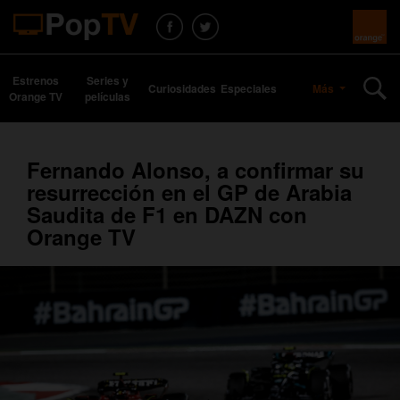
Estrenos
Series y
Curiosidades
Especiales
Más
Orange TV
películas
Fernando Alonso, a confirmar su
resurrección en el GP de Arabia
Saudita de F1 en DAZN con
Orange TV