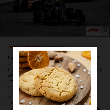
Óscar Condés Molinero
/ 15 marzo, 2023
Tras el emocionante comienzo de la temporada 2023,
la F1 celebra su segunda carrera de la temporada en
el
circuito internacional de Jeddah
. El GP de Arabia
Saudita será una carrera nocturna en un circuito
urbano y promete ofrecernos toda la emoción de la
competición
en DAZN
a través de Orange TV.
Una segunda carrera en la que nuestro piloto más
popular,
Fernando Alonso
, tiene que demostrar si su
podio de Bahréin fue un espejismo o es el augurio de