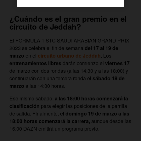
¿Cuándo es el gran premio en el
circuito de Jeddah?
El FORMULA 1 STC SAUDI ARABIAN GRAND PRIX
2023 se celebra el fin de semana
del 17 al 19 de
marzo
en el
circuito urbano de Jeddah
. Los
entrenamientos libres
darán comienzo el
viernes 17
de marzo con dos rondas (a las 14:30 y a las 18:00) y
continuarán con una tercera ronda el
sábado 18 de
marzo
a las 14:30 horas.
Ese mismo sábado,
a las 18:00 horas comenzará la
clasificación
para elegir las posiciones de la parrilla
de salida. Finalmente,
el domingo 19 de marzo a las
18:00 horas comenzará la carrera,
aunque desde las
16:00 DAZN emitirá un programa previo.