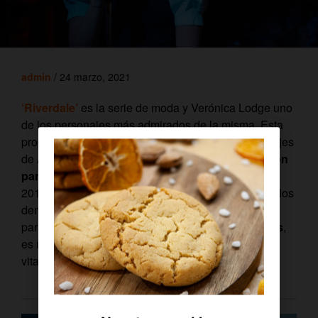
admin
/ 24 marzo, 2021
‘Riverdale’
es la serie de moda y Verónica Lodge uno
de los personajes más admirados de la misma.
Esta
producción estadounidense basada en los personajes
de Archie Comics
ya ha confirmado su renovación
para una sexta temporada
. Desde su estreno en
2017 hay un personaje que destaca por encima de los
demás: Verónica Cecilia Lodge
(Verónica o Ronnie
para los amigos).
Interpretado por Camila Mendes
,
es un personaje con muchos matices y un recorrido
vital que merece la pena conocer.