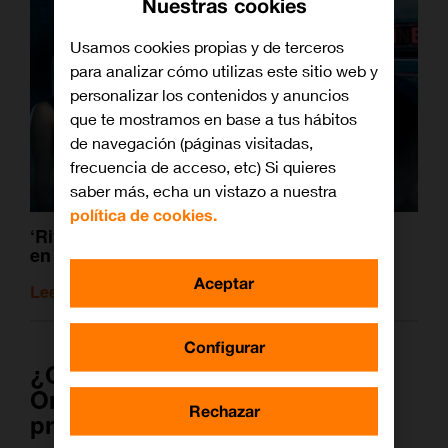
Nuestras cookies
Usamos cookies propias y de terceros
para analizar cómo utilizas este sitio web y
personalizar los contenidos y anuncios
que te mostramos en base a tus hábitos
de navegación (páginas visitadas,
frecuencia de acceso, etc) Si quieres
saber más, echa un vistazo a nuestra
política de cookies.
‘Riverdale’, para zampártela con palomitas
en una tarde
Aceptar
Leer artículo relacionado
Configurar
¿Quién es Veronica Lodge?
Orígenes e historia de la
Rechazar
protagonista de ‘Riverdale’