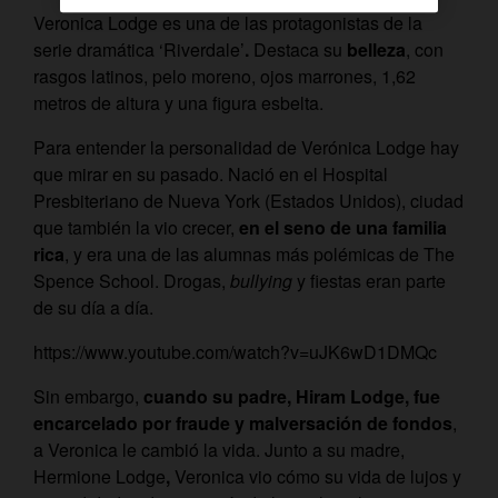
Veronica Lodge es una de las protagonistas de la
serie dramática ‘Riverdale’
.
Destaca su
belleza
, con
rasgos latinos, pelo moreno, ojos marrones, 1,62
metros de altura y una figura esbelta.
Para entender la personalidad de Verónica Lodge hay
que mirar en su pasado. Nació en el Hospital
Presbiteriano de Nueva York (Estados Unidos), ciudad
que también la vio crecer,
en el seno de una familia
rica
, y era una de las alumnas más polémicas de The
Spence School. Drogas,
bullying
y fiestas eran parte
de su día a día.
https://www.youtube.com/watch?v=uJK6wD1DMQc
Sin embargo,
cuando su padre, Hiram Lodge, fue
encarcelado por fraude y malversación de fondos
,
a Veronica le cambió la vida. Junto a su madre,
Hermione Lodge
,
Veronica vio cómo su vida de lujos y