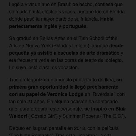
llegó a vivir un año en Brasil; de hecho, confiesa que
se mudó hasta dieciséis veces, aunque fue en Florida
donde pasó la mayor parte de su infancia.
Habla
perfectamente inglés y portugués
.
Se graduó en Bellas Artes en el Tish School of the
Arts de Nueva York (Estados Unidos), aunque
desde
pequeña ya asistió a escuelas de arte dramático
y
era frecuente verla en las obras de teatro del colegio.
Lo suyo, está claro, es vocación.
Tras protagonizar un anuncio publicitario de Ikea,
su
primera gran oportunidad le llegó precisamente
con su papel de Veronica Lodge
en ‘Riverdale’, con
tan solo 21 años. En alguna ocasión ha confesado
que, para preparar este personaje,
se inspiró en Blair
Waldorf
(‘Gossip Girl’) y Summer Roberts (‘The O.C.’).
Debutó en la gran pantalla en 2018, con la película
‘The New Romantic’. Tras esta, llegaron ‘La cita