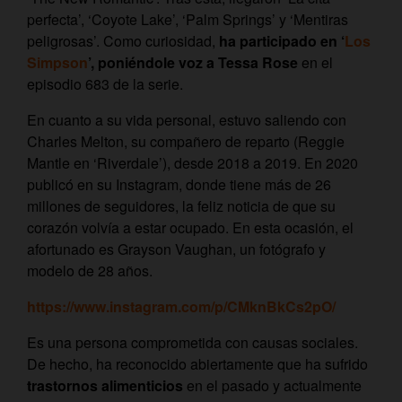
perfecta’, ‘Coyote Lake’, ‘Palm Springs’ y ‘Mentiras
peligrosas’. Como curiosidad,
ha participado en ‘
Los
Simpson
’, poniéndole voz a Tessa Rose
en el
episodio 683 de la serie.
En cuanto a su vida personal, estuvo saliendo con
Charles Melton,
su compañero de reparto (Reggie
Mantle en ‘Riverdale’), desde 2018 a 2019. En 2020
publicó en su Instagram, donde tiene más de 26
millones de seguidores, la feliz noticia de que su
corazón volvía a estar ocupado. En esta ocasión, el
afortunado es Grayson Vaughan, un fotógrafo y
modelo de 28 años.
https://www.instagram.com/p/CMknBkCs2pO/
Es una persona comprometida con causas sociales.
De hecho, ha reconocido abiertamente que ha sufrido
trastornos alimenticios
en el pasado y actualmente