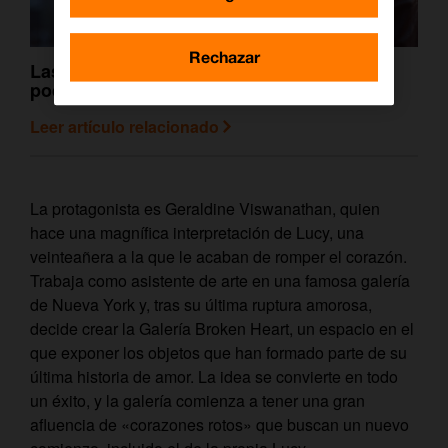
Rechazar
Las 17 mejores películas románticas que
podemos recomendarte
Leer artículo relacionado
La protagonista es Geraldine Viswanathan, quien
hace una magnífica interpretación de Lucy, una
veinteañera a la que le acaban de romper el corazón.
Trabaja como asistente de arte en una famosa galería
de Nueva York y, tras su última ruptura amorosa,
decide crear la Galería Broken Heart, un espacio en el
que exponer los objetos que han formado parte de su
última historia de amor. La idea se convierte en todo
un éxito, y la galería comienza a tener una gran
afluencia de «corazones rotos» que buscan un nuevo