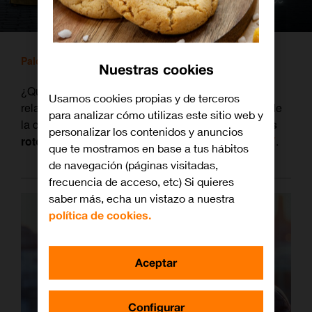
Paloma Cortina
/ 1 febrero, 2020
Nuestras cookies
¿Qué pasaría si conservaras un
souvenir
de cada
Usamos cookies propias y de terceros
relación en la que has estado? Esta es la premisa de
para analizar cómo utilizas este sitio web y
la comedia romántica
‘La galería de los corazones
personalizar los contenidos y anuncios
rotos’
, ya disponible en el videoclub de
Orange TV
.
que te mostramos en base a tus hábitos
de navegación (páginas visitadas,
frecuencia de acceso, etc) Si quieres
saber más, echa un vistazo a nuestra
política de cookies.
Aceptar
Configurar