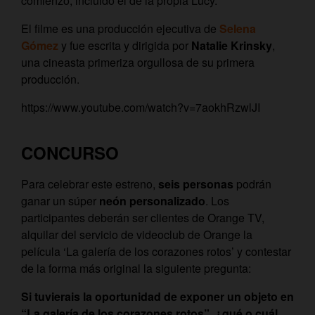
comienzo, incluido el de la propia Lucy.
El filme es una producción ejecutiva de
Selena
Gómez
y fue escrita y dirigida por
Natalie Krinsky
,
una cineasta primeriza orgullosa de su primera
producción.
https://www.youtube.com/watch?v=7aokhRzwlJI
CONCURSO
Para celebrar este estreno,
seis personas
podrán
ganar un súper
neón personalizado
. Los
participantes deberán ser clientes de Orange TV,
alquilar del servicio de videoclub de Orange la
película ‘La galería de los corazones rotos’ y contestar
de la forma más original la siguiente pregunta:
Si tuvierais la oportunidad de exponer un objeto en
“La galería de los corazones rotos”, ¿qué o cuál