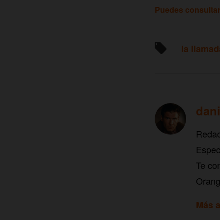
Puedes consultar 
la llamad
dani
Redac
Especi
Te con
Orang
Más a