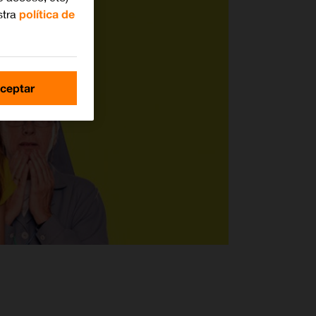
stra
política de
ceptar