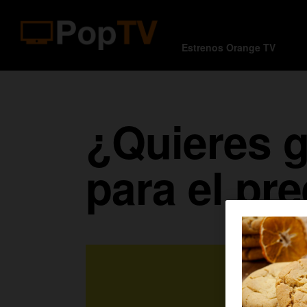
Estrenos Orange TV
¿Quieres g
para el pr