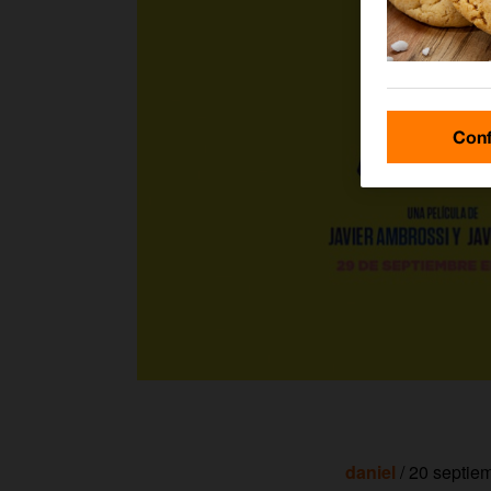
Conf
daniel
/ 20 septie