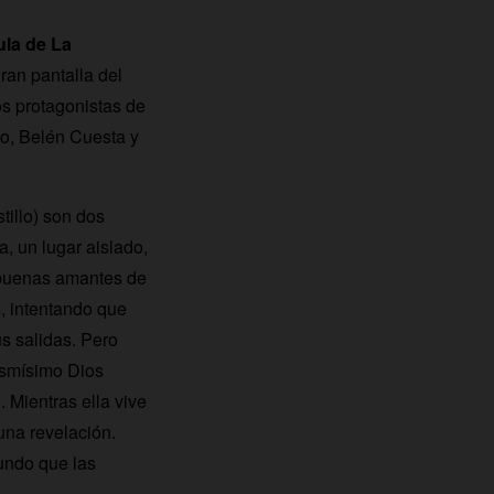
ula de La
ran pantalla del
os protagonistas de
yo, Belén Cuesta y
tillo) son dos
 un lugar aislado,
o buenas amantes de
as, intentando que
s salidas. Pero
mismísimo Dios
 Mientras ella vive
una revelación.
undo que las