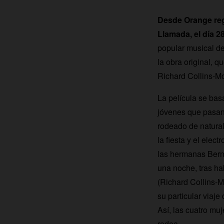
Desde Orange rega
Llamada, el día 2
popular musical de
la obra original, 
Richard Collins-M
La película se bas
jóvenes que pasan
rodeado de natural
la fiesta y el elec
las hermanas Berna
una noche, tras ha
(Richard Collins-M
su particular viaj
Así, las cuatro mu
rodea.