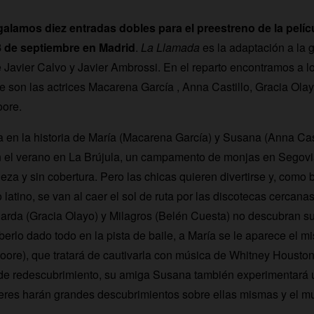
lamos diez entradas dobles para el preestreno de la pelíc
8 de septiembre en Madrid
.
La Llamada
es la adaptación a la g
 Javier Calvo y Javier Ambrossi. En el reparto encontramos a l
que son las actrices Macarena García , Anna Castillo, Gracia Ola
oore.
a en la historia de María (Macarena García) y Susana (Anna Cas
 el verano en La Brújula, un campamento de monjas en Segovia,
eza y sin cobertura. Pero las chicas quieren divertirse y, com
tro latino, se van al caer el sol de ruta por las discotecas cercan
rda (Gracia Olayo) y Milagros (Belén Cuesta) no descubran su
berlo dado todo en la pista de baile, a María se le aparece el 
oore), que tratará de cautivarla con música de Whitney Houston.
e de redescubrimiento, su amiga Susana también experimentará 
jeres harán grandes descubrimientos sobre ellas mismas y el m