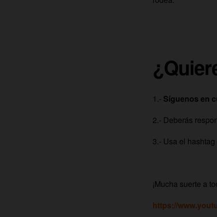
¿Quier
1.-
Síguenos en cu
2.- Deberás respon
3.- Usa el hashtag
¡Mucha suerte a to
https://www.you