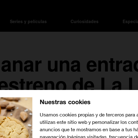
Series y películas
Curiosidades
Especi
anar una entra
eestreno de La
Nuestras cookies
Usamos cookies propias y de terceros para 
utilizas este sitio web y personalizar los con
anuncios que te mostramos en base a tus há
navegación (páginas visitadas, frecuencia d