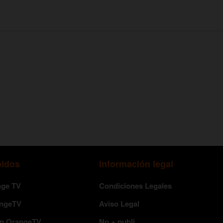
pidos
Información legal
nge TV
Condiciones Legales
angeTV
Aviso Legal
en OrangeTV
No + publi