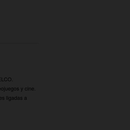
TELCO.
eojuegos y cine.
es ligadas a