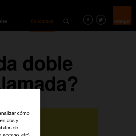
ales
Concursos
da doble
 Llamada?
analizar cómo
tenidos y
bitos de
e acceso, etc)