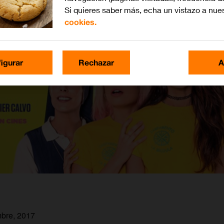
Si quieres saber más, echa un vistazo a nue
cookies.
igurar
Rechazar
A
mbre, 2017