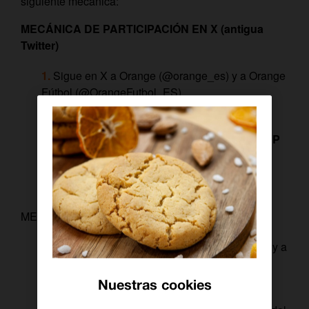
siguiente mecánica:
MECÁNICA DE PARTICIPACIÓN EN X (antigua
Twitter)
Sigue en X a Orange (@orange_es) y a Orange
Fútbol (@OrangeFutbol_ES)
Haz RT
Cuéntanos quien crees que va a ser el MVP
del derbi con el hashtag
#ELGRANDERBIDESEVILLA
MECÁNICA DE PARTICIPACIÓN EN INSTAGRAM
Sigue en Instagram a Orange (@orange_es) y a
Orange Fútbol (@orangefutbol_es)
Nuestras cookies
Da like (me gusta)