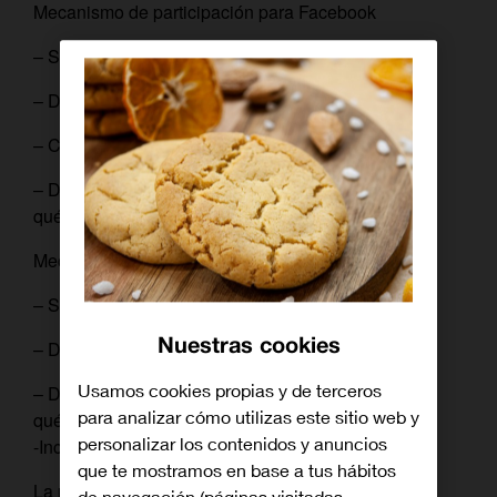
Mecanismo de participación para Facebook
– Sigue a Orange TV
– Da un “Me gusta” a esta publicación
– Comparte
– Dinos cuál es tu deporte veraniego favorito y por
qué.
Mecanismo de participación para Instagram
– Sigue a Orange
Nuestras cookies
– Da “Me gusta” a esta publicación
Usamos cookies propias y de terceros
– Dinos cuál es tu deporte veraniego favorito y por
para analizar cómo utilizas este sitio web y
qué.
personalizar los contenidos y anuncios
-Incluye en tus respuestas el HT
#OrangeTV
que te mostramos en base a tus hábitos
La participación (1) más divertida y original será la