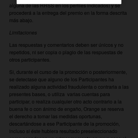
alguna de las RRSS en los perfiles indicados) y se
procederá a la entrega del premio en la forma descrita
más abajo.
Limitaciones
Las respuestas y comentarios deben ser únicos y no
repetidos, ni ser copia o plagio de las respuestas de
otros participantes.
Si, durante el curso de la promoción o posteriormente,
se detectase que alguno de los Participantes ha
realizado alguna actividad fraudulenta o contraria a las
presentes bases, o utiliza varias cuentas para
participar, o realiza cualquier otro acto contrario a la
buena fe o con ánimo de engaño, Orange se reserva
el derecho a tomar las medidas oportunas,
descartándose a ese Participante de la promoción,
incluso si éste hubiera resultado preseleccionado