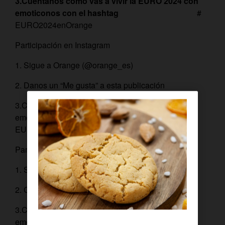
3.
Cuéntanos como vas a vivir la EURO 2024 con
emoticonos con el hashtag
#
EURO2024enOrange
Participación en Instagram
1. Sigue a Orange (@orange_es)
2. Danos un “Me gusta” a esta publicación
3.Cuéntanos como vas a vivir la EURO 2024 con
emoticonos con el hashtag #
EURO2024enOrange
Participación en Facebook
1. Sigue a Orange TV (@OrangeTVes)
2. Comparte
3.Cuéntanos como vas a vivir la EURO 2024 con
emoticonos con el hashtag #