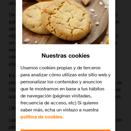
se podrá participar a través de la App Mi Orange.
De entre todos los participantes elegiremos a dos (2)
ganadores, habrá un ganador del Primer Premio (que
será aquel que haya contestado de la manera más
original y divertida posible a la pregunta planteada) y
un ganador del Segundo Premio que será aquel que
sea el siguiente en haber contestado de la manera
Nuestras cookies
más original y divertida posible a la pregunta
planteada).
Usamos cookies propias y de terceros
para analizar cómo utilizas este sitio web y
Es requisito para participar, la aceptación de las
personalizar los contenidos y anuncios
presentes bases, así como la aceptación del criterio de
que te mostramos en base a tus hábitos
Orange para la resolución de cualesquiera cuestiones
de navegación (páginas visitadas,
que se planteen con relación a la presente Promoción.
frecuencia de acceso, etc) Si quieres
LIMITACIONES
saber más, echa un vistazo a nuestra
política de cookies.
Las contestaciones deben ser únicas y no se admitirán
participaciones de gente que ya haya ganado un