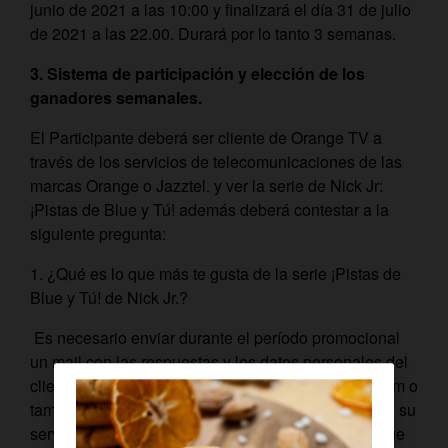
junio de 2021 a las 10:00 y finalizará el día 31 de julio
de 2021 a las 22.00. Durará por lo tanto 3 semanas.
3. Sistema de participación y elección de los
ganadores semanales.
El Participante deberá ser cliente de Orange TV a
través de los servicios de telecomunicaciones de las
marcas Orange o Jazztel. y ver la serie de Nick Jr:
¡Pistas de Blue y Tú! además deberá contestar a la
siguiente pregunta:
1. ¿Qué es lo que más te gusta de la serie ¡Pistas de
Blue y Tú! de Nick Jr.?
Es necesario enviar durante el período promocional
un mail con las respuestas y los datos personales del
cliente al correo promociones.orangetv@orange.com o
también para los clientes de Orange TV que tengan su
servicio de telecomunicaciones con la marca Orange