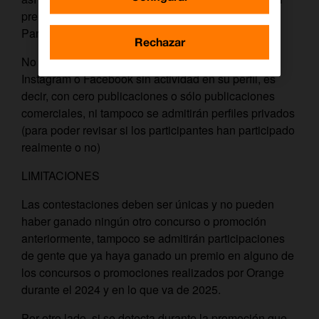
premio quedará limitado a un único premio por
Participante y no hace falta ser cliente de Orange.
Rechazar
No obstante, no se aceptarán cuentas de X o
Instagram o Facebook sin actividad en su perfil, es
decir, con cero publicaciones o sólo publicaciones
comerciales, ni tampoco se admitirán perfiles privados
(para poder revisar si los participantes han participado
realmente o no)
LIMITACIONES
Las contestaciones deben ser únicas y no pueden
haber ganado ningún otro concurso o promoción
anteriormente, tampoco se admitirán participaciones
de gente que ya haya ganado un premio en alguno de
los concursos o promociones realizados por Orange
durante el 2024 y en lo que va de 2025.
Por otro lado, si se detecta durante la promoción que