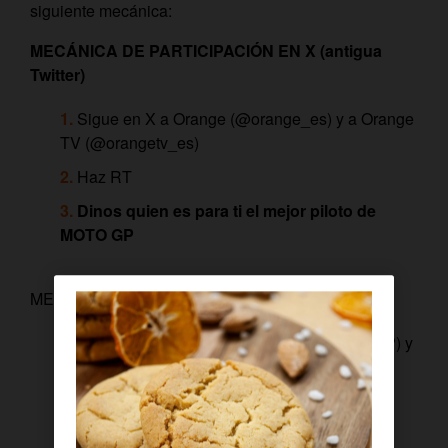
siguiente mecánica:
MECÁNICA DE PARTICIPACIÓN EN X (antigua
Twitter)
Sigue en X a Orange (@orange_es) y a Orange
TV (@orangetv_es)
Haz RT
Dinos quien es para ti el mejor piloto de
MOTO GP
MECÁNICA DE PARTICIPACIÓN EN FACEBOOK
Sigue en Facebook a Orange (@OrangeESP) y
a Orange TV (@OrangeTVes)
Comparte